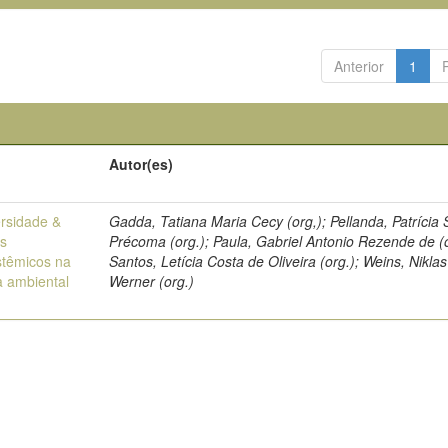
Anterior
1
Autor(es)
ersidade &
Gadda, Tatiana Maria Cecy (org,); Pellanda, Patrícia
os
Précoma (org.); Paula, Gabriel Antonio Rezende de (o
stêmicos na
Santos, Letícia Costa de Oliveira (org.); Weins, Niklas
 ambiental
Werner (org.)
a