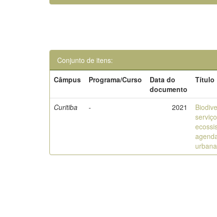
Conjunto de itens:
Câmpus
Programa/Curso
Data do
Título
documento
Curitiba
-
2021
Biodiv
serviç
ecossi
agenda
urban