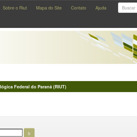
Sobre o Riut
Mapa do Site
Contato
Ajuda
lógica Federal do Paraná (RIUT)