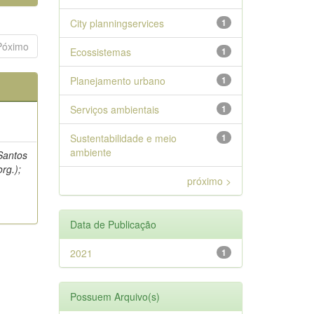
City planningservices
1
Póximo
Ecossistemas
1
Planejamento urbano
1
Serviços ambientais
1
Sustentabilidade e meio
1
ambiente
 Santos
rg.);
próximo >
Data de Publicação
2021
1
Possuem Arquivo(s)