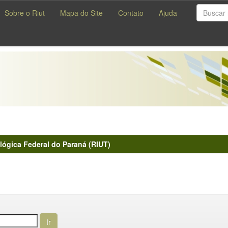
Sobre o Riut
Mapa do Site
Contato
Ajuda
lógica Federal do Paraná (RIUT)