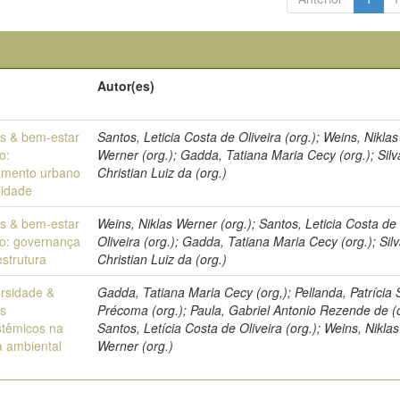
Autor(es)
s & bem-estar
Santos, Leticia Costa de Oliveira (org.); Weins, Niklas
o:
Werner (org.); Gadda, Tatiana Maria Cecy (org.); Silv
amento urbano
Christian Luiz da (org.)
lidade
s & bem-estar
Weins, Niklas Werner (org.); Santos, Leticia Costa de
o: governança
Oliveira (org.); Gadda, Tatiana Maria Cecy (org.); Silv
estrutura
Christian Luiz da (org.)
ersidade &
Gadda, Tatiana Maria Cecy (org,); Pellanda, Patrícia
os
Précoma (org.); Paula, Gabriel Antonio Rezende de (o
stêmicos na
Santos, Letícia Costa de Oliveira (org.); Weins, Niklas
 ambiental
Werner (org.)
a