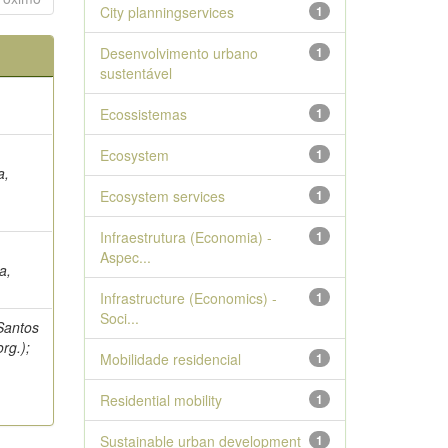
City planningservices
1
Desenvolvimento urbano
1
sustentável
Ecossistemas
1
Ecosystem
1
a,
Ecosystem services
1
Infraestrutura (Economia) -
1
Aspec...
a,
Infrastructure (Economics) -
1
Soci...
 Santos
rg.);
Mobilidade residencial
1
Residential mobility
1
Sustainable urban development
1