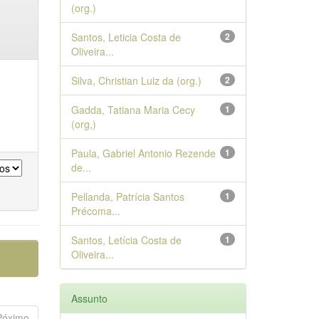
(org.)
Santos, Leticia Costa de
2
Oliveira...
Silva, Christian Luiz da (org.)
2
Gadda, Tatiana Maria Cecy
1
(org,)
Paula, Gabriel Antonio Rezende
1
de...
Pellanda, Patrícia Santos
1
Précoma...
Santos, Letícia Costa de
1
Oliveira...
Assunto
Póximo