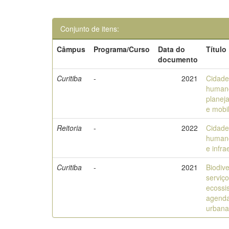
Conjunto de itens:
Câmpus
Programa/Curso
Data do
Título
documento
Curitiba
-
2021
Cidade
human
planej
e mobi
Reitoria
-
2022
Cidade
human
e infra
Curitiba
-
2021
Biodiv
serviç
ecossi
agenda
urban