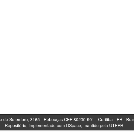
tembro, 3165 - Rebouças CEP 80230-901 - Curitiba 
Repositório, implementado com DSpace, mantido pela UTFPR