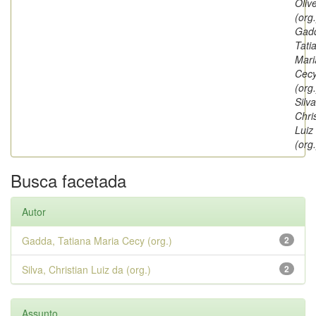
Olive
(org.
Gad
Tati
Mari
Cec
(org.
Silva
Chri
Luiz
(org.
Busca facetada
Autor
Gadda, Tatiana Maria Cecy (org.)
2
Silva, Christian Luiz da (org.)
2
Assunto