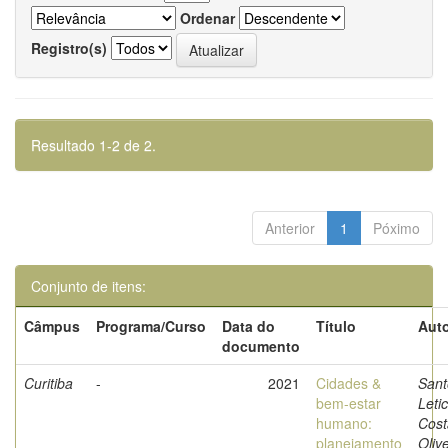
Ordenar
Registro(s)
Resultado 1-2 de 2.
Anterior
1
Póximo
Conjunto de itens:
Câmpus
Programa/Curso
Data do
Título
Auto
documento
Curitiba
-
2021
Cidades &
Sant
bem-estar
Letic
humano:
Cost
planejamento
Olive