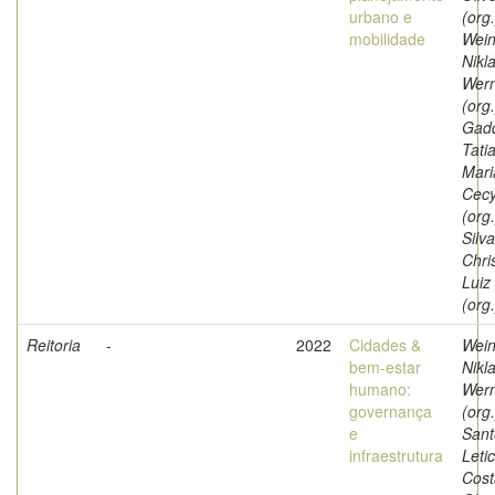
urbano e
(org.
mobilidade
Wein
Nikl
Wer
(org.
Gad
Tati
Mari
Cec
(org.
Silva
Chri
Luiz
(org.
Reitoria
-
2022
Cidades &
Wein
bem-estar
Nikl
humano:
Wer
governança
(org.
e
Sant
infraestrutura
Letic
Cost