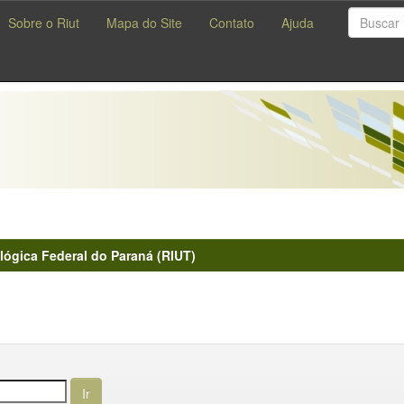
Sobre o Riut
Mapa do Site
Contato
Ajuda
lógica Federal do Paraná (RIUT)