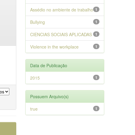
Assédio no ambiente de trabalho
1
Bullying
1
CIENCIAS SOCIAIS APLICADAS
1
Violence in the workplace
1
Data de Publicação
2015
1
Possuem Arquivo(s)
true
1