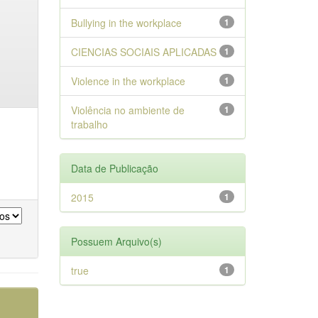
Bullying in the workplace
1
CIENCIAS SOCIAIS APLICADAS
1
Violence in the workplace
1
Violência no ambiente de
1
trabalho
Data de Publicação
2015
1
Possuem Arquivo(s)
true
1