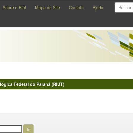
Sobre o Riut
Mapa do Site
Contato
Ajuda
lógica Federal do Paraná (RIUT)