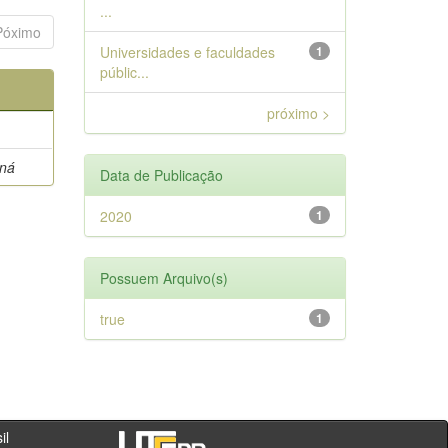
...
Póximo
Universidades e faculdades
1
públic...
próximo >
aná
Data de Publicação
2020
1
Possuem Arquivo(s)
true
1
- PR - Brasil