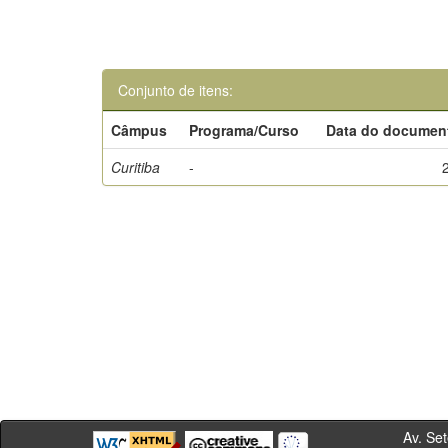
Conjunto de itens:
Câmpus
Programa/Curso
Data do documen
Curitiba
-
Av. Sete de Se