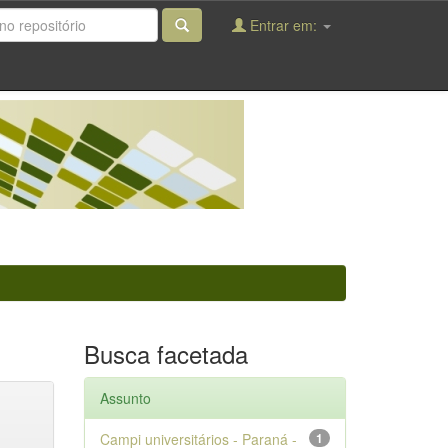
Entrar em:
Busca facetada
Assunto
Campi universitários - Paraná -
1