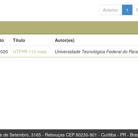
Anterior
1
to
Título
Autor(es)
2020
UTFPR 110 mais
Universidade Tecnológica Federal do Par
tembro, 3165 - Rebouças CEP 80230-901 - Curitiba 