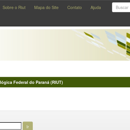
Sobre o Riut
Mapa do Site
Contato
Ajuda
lógica Federal do Paraná (RIUT)