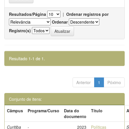
Resultados/Página
|
Ordenar registros por
Ordenar
Registro(s)
Resultado 1-1 de 1.
Anterior
1
Póximo
Conjunto de itens:
Câmpus
Programa/Curso
Data do
Título
A
documento
Curitiba
-
2023
Políticas
S