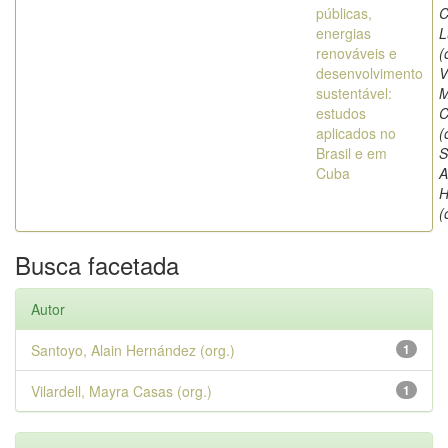
públicas,
C
energias
L
renováveis e
(
desenvolvimento
V
sustentável:
M
estudos
C
aplicados no
(
Brasil e em
S
Cuba
A
H
(
Busca facetada
Autor
Santoyo, Alain Hernández (org.)
1
Vilardell, Mayra Casas (org.)
1