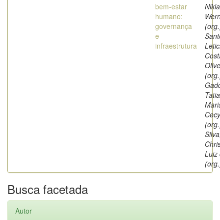
bem-estar
Nikl
humano:
Wern
governança
(org.
e
Sant
infraestrutura
Letic
Cost
Olive
(org.
Gad
Tati
Mari
Cec
(org.
Silva
Chri
Luiz
(org.
Busca facetada
Autor