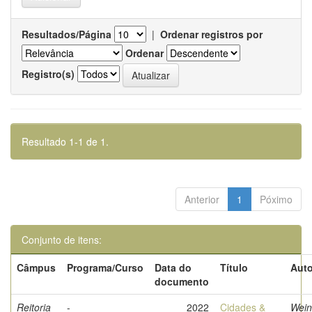
Resultados/Página
|
Ordenar registros por
Ordenar
Registro(s)
Resultado 1-1 de 1.
Anterior
1
Póximo
Conjunto de itens:
Câmpus
Programa/Curso
Data do
Título
Auto
documento
Reitoria
-
2022
Cidades &
Wein