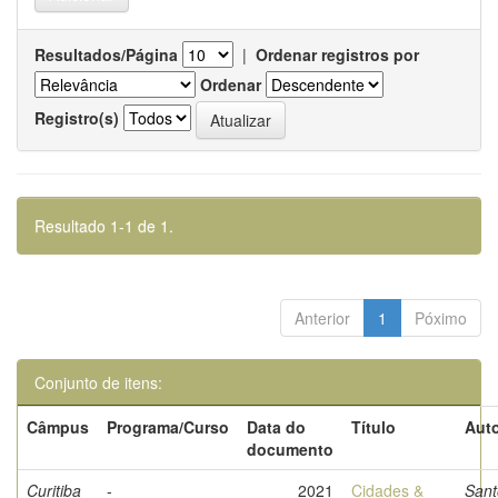
Resultados/Página
|
Ordenar registros por
Ordenar
Registro(s)
Resultado 1-1 de 1.
Anterior
1
Póximo
Conjunto de itens:
Câmpus
Programa/Curso
Data do
Título
Auto
documento
Curitiba
-
2021
Cidades &
Sant