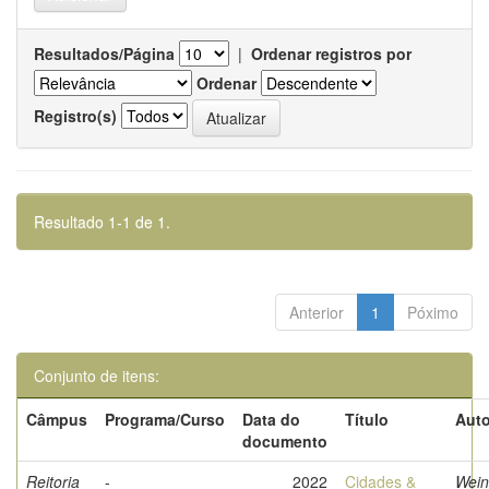
Resultados/Página
|
Ordenar registros por
Ordenar
Registro(s)
Resultado 1-1 de 1.
Anterior
1
Póximo
Conjunto de itens:
Câmpus
Programa/Curso
Data do
Título
Auto
documento
Reitoria
-
2022
Cidades &
Wein