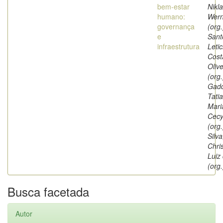
bem-estar
Nikl
humano:
Wern
governança
(org.
e
Sant
infraestrutura
Letic
Cost
Olive
(org.
Gad
Tati
Mari
Cec
(org.
Silva
Chri
Luiz
(org.
Busca facetada
Autor