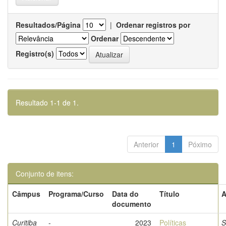
Resultados/Página
|
Ordenar registros por
Ordenar
Registro(s)
Resultado 1-1 de 1.
Anterior
1
Póximo
Conjunto de itens:
Câmpus
Programa/Curso
Data do
Título
A
documento
Curitiba
-
2023
Políticas
S