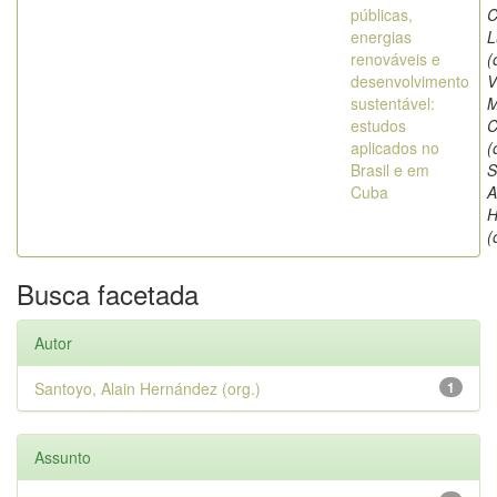
públicas,
C
energias
L
renováveis e
(
desenvolvimento
V
sustentável:
M
estudos
C
aplicados no
(
Brasil e em
S
Cuba
A
H
(
Busca facetada
Autor
Santoyo, Alain Hernández (org.)
1
Assunto