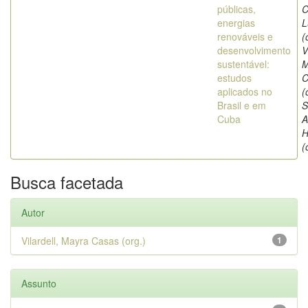
públicas,
C
energias
L
renováveis e
(
desenvolvimento
V
sustentável:
M
estudos
C
aplicados no
(
Brasil e em
S
Cuba
A
H
(
Busca facetada
Autor
Vilardell, Mayra Casas (org.)
1
Assunto