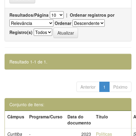
Resultados/Página
|
Ordenar registros por
Ordenar
Registro(s)
Resultado 1-1 de 1.
Anterior
1
Póximo
Conjunto de itens:
Câmpus
Programa/Curso
Data do
Título
A
documento
Curitiba
-
2023
Políticas
S