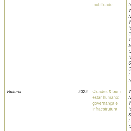
mobilidade
(
W
N
W
(
G
T
M
C
(
S
C
L
(
Reitoria
-
2022
Cidades & bem-
W
estar humano:
N
governança e
W
infraestrutura
(
S
L
C