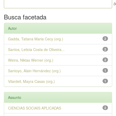
(
Busca facetada
Autor
Gadda, Tatiana Maria Cecy (org.)
2
Santos, Leticia Costa de Oliveira...
2
Weins, Niklas Werner (org.)
2
Santoyo, Alain Hernández (org.)
1
Vilardell, Mayra Casas (org.)
1
Assunto
CIENCIAS SOCIAIS APLICADAS
2