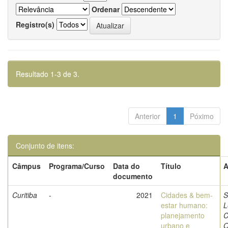
Ordenar
Registro(s)
Resultado 1-3 de 3.
Anterior
1
Póximo
Conjunto de itens:
Câmpus
Programa/Curso
Data do
Título
A
documento
Curitiba
-
2021
Cidades & bem-
S
estar humano:
L
planejamento
C
urbano e
O