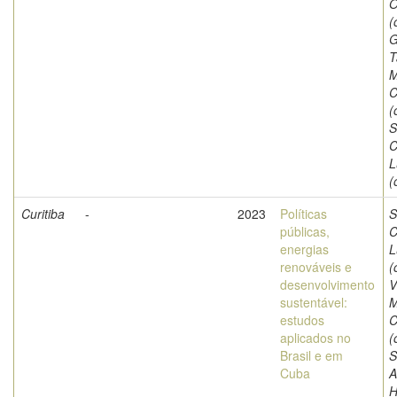
O
(
G
T
M
C
(
S
C
L
(
Curitiba
-
2023
Políticas
S
públicas,
C
energias
L
renováveis e
(
desenvolvimento
V
sustentável:
M
estudos
C
aplicados no
(
Brasil e em
S
Cuba
A
H