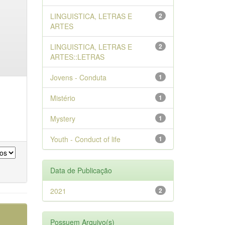
LINGUISTICA, LETRAS E
2
ARTES
LINGUISTICA, LETRAS E
2
ARTES::LETRAS
Jovens - Conduta
1
Mistério
1
Mystery
1
Youth - Conduct of life
1
Data de Publicação
2021
2
Possuem Arquivo(s)