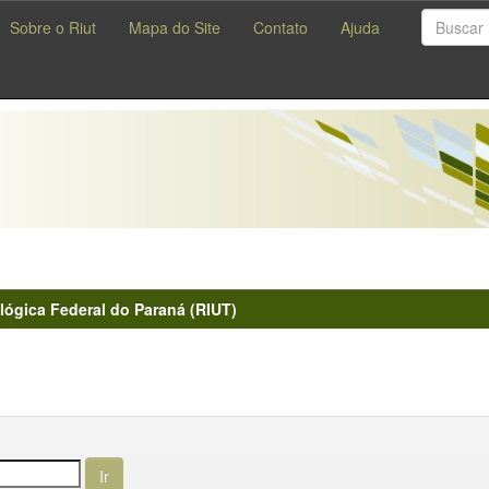
Sobre o Riut
Mapa do Site
Contato
Ajuda
lógica Federal do Paraná (RIUT)