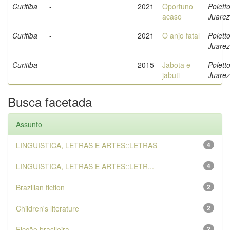
Curitiba
-
2021
Oportuno
Poletto
acaso
Juarez
Curitiba
-
2021
O anjo fatal
Poletto
Juarez
Curitiba
-
2015
Jabota e
Poletto
jabuti
Juarez
Busca facetada
Assunto
LINGUISTICA, LETRAS E ARTES::LETRAS
4
LINGUISTICA, LETRAS E ARTES::LETR...
4
Brazilian fiction
2
Children's literature
2
Ficção brasileira
2