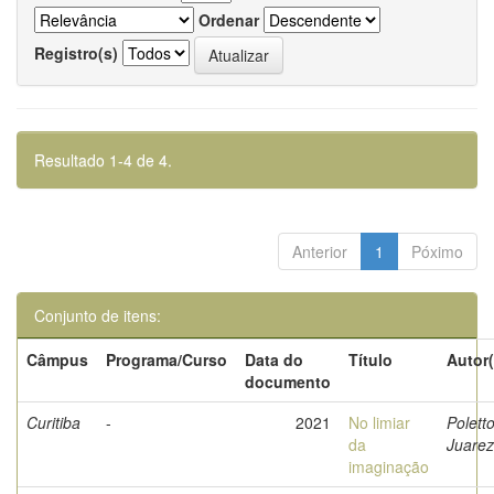
Ordenar
Registro(s)
Resultado 1-4 de 4.
Anterior
1
Póximo
Conjunto de itens:
Câmpus
Programa/Curso
Data do
Título
Autor(
documento
Curitiba
-
2021
No limiar
Poletto
da
Juarez
imaginação