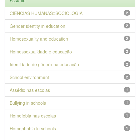
Assunto
CIENCIAS HUMANAS::SOCIOLOGIA
2
Gender identity in education
2
Homosexuality and education
2
Homossexualidade e educação
2
Identidade de gênero na educação
2
School environment
2
Assédio nas escolas
1
Bullying in schools
1
Homofobia nas escolas
1
Homophobia in schools
1