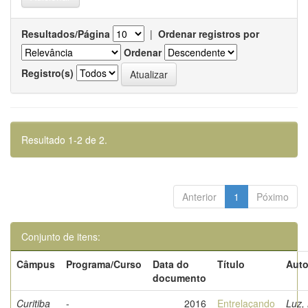
Resultados/Página
|
Ordenar registros por
Ordenar
Registro(s)
Resultado 1-2 de 2.
Anterior
1
Póximo
Conjunto de itens:
Câmpus
Programa/Curso
Data do
Título
Auto
documento
Curitiba
-
2016
Entrelaçando
Luz,