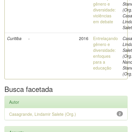
gênero e
Stan
diversidade:
(Org.
violências
Casa
em debate
Lind
Salet
Curitiba
-
2016
Entrelaçando
Casa
gênero e
Lind
diversidade:
Sale
enfoques
(Org.
para a
Nanc
educação
Stan
(Org.
Busca facetada
Autor
Casagrande, Lindamir Salete (Org.)
2