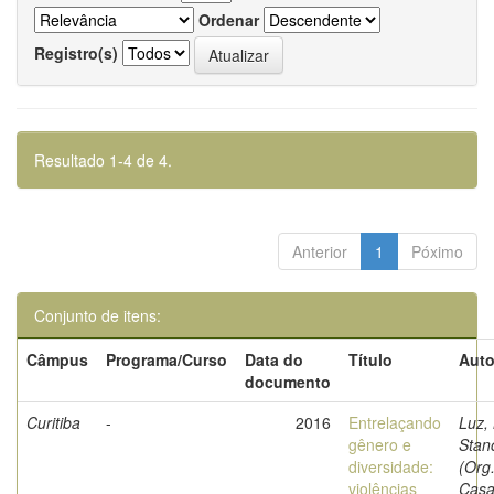
Ordenar
Registro(s)
Resultado 1-4 de 4.
Anterior
1
Póximo
Conjunto de itens:
Câmpus
Programa/Curso
Data do
Título
Auto
documento
Curitiba
-
2016
Entrelaçando
Luz,
gênero e
Stan
diversidade:
(Org.
violências
Casa