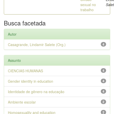
sexual no
Salet
trabalho
Busca facetada
Autor
Casagrande, Lindamir Salete (Org.)
4
Assunto
CIENCIAS HUMANAS
4
Gender identity in education
4
Identidade de gênero na educação
4
Ambiente escolar
2
Homosexuality and education
2