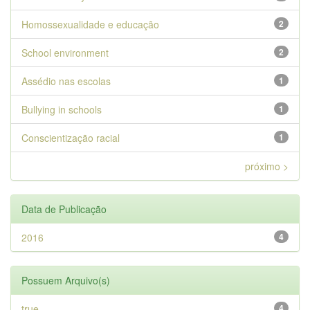
Homossexualidade e educação
2
School environment
2
Assédio nas escolas
1
Bullying in schools
1
Conscientização racial
1
próximo >
Data de Publicação
2016
4
Possuem Arquivo(s)
true
4