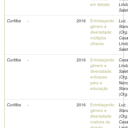
em debate
Lind
Salet
Curitiba
-
2016
Entrelaçando
Luz,
gênero e
Stan
diversidade:
(Org.
múltiplos
Casa
olhares
Lind
Salet
Curitiba
-
2016
Entrelaçando
Casa
gênero e
Lind
diversidade:
Sale
enfoques
(Org.
para a
Nanc
educação
Stan
(Org.
Curitiba
-
2016
Entrelaçando
Luz,
gênero e
Stan
diversidade:
(Org.
matizes da
Casa
divisão
Lind