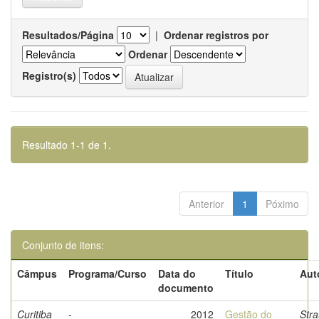
Resultados/Página
|
Ordenar registros por
Ordenar
Registro(s)
Resultado 1-1 de 1.
Anterior
1
Póximo
Conjunto de itens:
Câmpus
Programa/Curso
Data do
Título
Aut
documento
Curitiba
-
2012
Gestão do
Stra