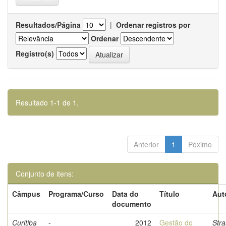
Resultados/Página
|
Ordenar registros por
Ordenar
Registro(s)
Resultado 1-1 de 1.
Anterior
1
Póximo
Conjunto de itens:
Câmpus
Programa/Curso
Data do
Título
Aut
documento
Curitiba
-
2012
Gestão do
Stra