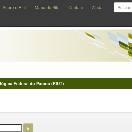
Sobre o Riut
Mapa do Site
Contato
Ajuda
lógica Federal do Paraná (RIUT)