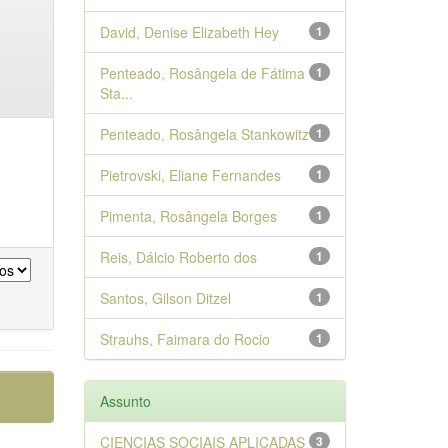
David, Denise Elizabeth Hey
1
Penteado, Rosângela de Fátima
1
Sta...
Penteado, Rosângela Stankowitz
1
Pietrovski, Eliane Fernandes
1
Pimenta, Rosângela Borges
1
Reis, Dálcio Roberto dos
1
Santos, Gilson Ditzel
1
Strauhs, Faimara do Rocio
1
Assunto
CIENCIAS SOCIAIS APLICADAS
3