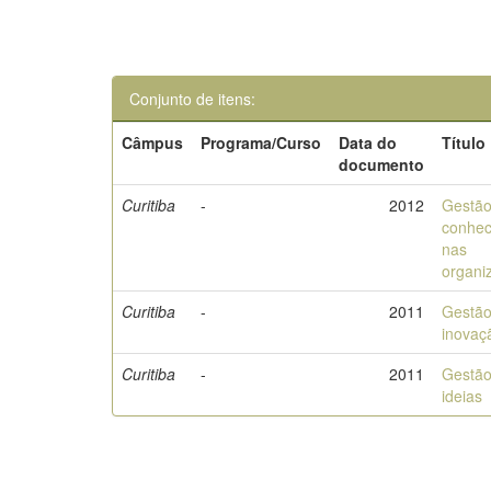
Conjunto de itens:
Câmpus
Programa/Curso
Data do
Título
documento
Curitiba
-
2012
Gestão
conhec
nas
organi
Curitiba
-
2011
Gestão
inovaç
Curitiba
-
2011
Gestão
ideias