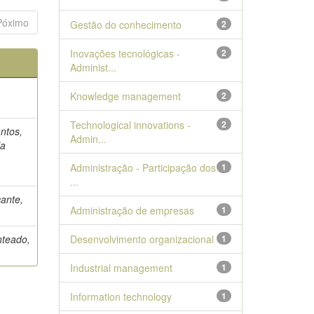
Póximo
Gestão do conhecimento
2
Inovações tecnológicas -
2
Administ...
Knowledge management
2
Technological innovations -
2
ntos,
Admin...
la
Administração - Participação dos
1
...
cante,
Administração de empresas
1
nteado,
Desenvolvimento organizacional
1
Industrial management
1
Information technology
1