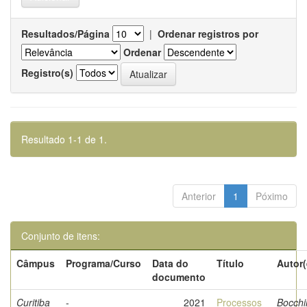
Resultados/Página
|
Ordenar registros por
Ordenar
Registro(s)
Resultado 1-1 de 1.
Anterior
1
Póximo
Conjunto de itens:
Câmpus
Programa/Curso
Data do
Título
Autor(
documento
Curitiba
-
2021
Processos
Bocchi