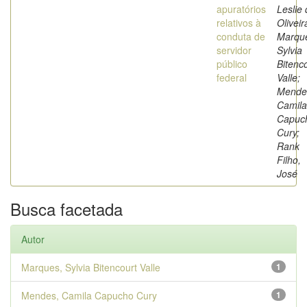
apuratórios
Leslie
relativos à
Oliveir
conduta de
Marqu
servidor
Sylvia
público
Bitenc
federal
Valle;
Mende
Camila
Capuc
Cury;
Rank
Filho,
José
Busca facetada
Autor
Marques, Sylvia Bitencourt Valle
1
Mendes, Camila Capucho Cury
1