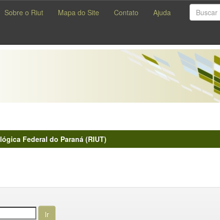
Sobre o Riut
Mapa do Site
Contato
Ajuda
lógica Federal do Paraná (RIUT)