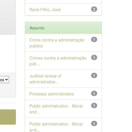
Rank Filho, José
2
Assunto
Crime contra a administração
1
pública
Crimes contra a administração
1
púb...
Judicial review of
1
administrative...
Processo administrativo
1
Public administration - Moral
1
and...
Public administration - Moral
1
and...