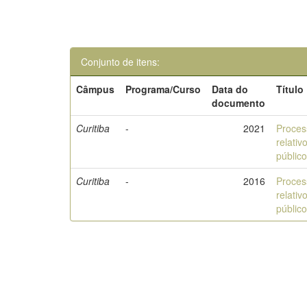
Conjunto de itens:
Câmpus
Programa/Curso
Data do
Título
documento
Curitiba
-
2021
Proces
relativ
público
Curitiba
-
2016
Proces
relativ
público