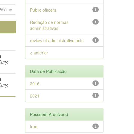
Póximo
Public officers
1
Redação de normas
1
administrativas
review of administrative acts
1
< anterior
a
Cury;
Data de Publicação
a
2016
1
Cury;
2021
1
Possuem Arquivo(s)
true
2