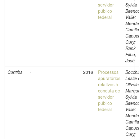
servidor
Sylvia
público
Bitenc
federal
Valle;
Mende
Camila
Capuc
Cury;
Rank
Filho,
José
Curitiba
-
2016
Processos
Bocchi
apuratórios
Leslie
relativos à
Oliveir
conduta de
Marqu
servidor
Sylvia
público
Bitenc
federal
Valle;
Mende
Camila
Capuc
Cury;