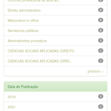
Controle jurisdicional de atos ad...
Direito administrativo
2
Misconduct in office
2
Servidores públicos
2
Administrative procedure
1
CIENCIAS SOCIAIS APLICADAS::DIREITO
1
CIENCIAS SOCIAIS APLICADAS::DIREI...
1
próximo >
Data de Publicação
2016
1
2021
1