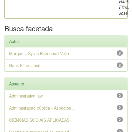
Rank
Filho,
José
Busca facetada
Autor
Marques, Sylvia Bitencourt Valle
2
Rank Filho, José
2
Assunto
Administrative law
2
Administração pública - Aspectos ...
2
CIENCIAS SOCIAIS APLICADAS
2
2