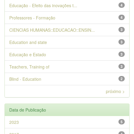
Educação - Efeito das inovações t...
4
Professores - Formação
4
CIENCIAS HUMANAS::EDUCACAO::ENSIN...
3
Education and state
3
Educação e Estado
3
Teachers, Training of
3
Blind - Education
2
próximo >
Data de Publicação
2023
5