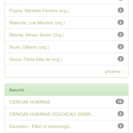
Pryjma, Marielda Ferreira (org.)
2
Resende, Luis Mauricio (org.)
2
Retorta, Miriam Sester (Org.)
2
Souto, Gilberto (org.)
2
Souza, Flávia Dias de (org.)
2
próximo >
Assunto
CIENCIAS HUMANAS
19
CIENCIAS HUMANAS::EDUCACAO::ENSIN...
6
Education - Effect of technologic...
4