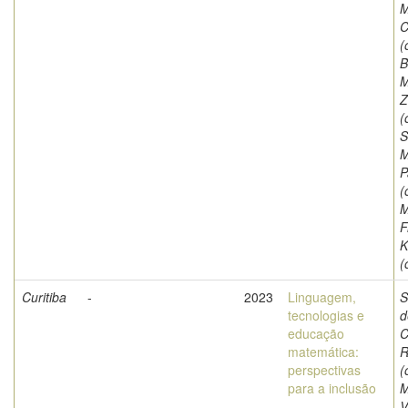
M
C
(
B
M
Z
(
S
M
P
(
M
F
K
(
Curitiba
-
2023
Linguagem,
S
tecnologias e
d
educação
C
matemática:
R
perspectivas
(
para a inclusão
M
V