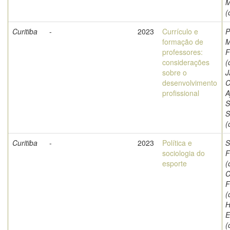
M
(
Curitiba
-
2023
Currículo e
P
formação de
M
professores:
F
considerações
(
sobre o
J
desenvolvimento
C
profissional
A
S
S
(
Curitiba
-
2023
Política e
S
sociologia do
F
esporte
(
C
F
(
H
E
(