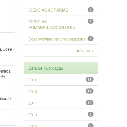
CIENCIAS AGRARIAS
4
CIENCIAS
4
HUMANAS::SOCIOLOGIA
o
Desenvolvimento organizacional
4
a, José
próximo >
Data de Publicação
Santos,
ela
2016
18
2015
14
lcante,
2017
10
2011
5
2012
5