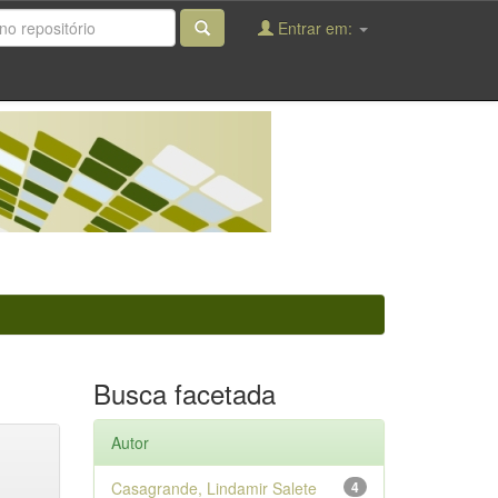
Entrar em:
Busca facetada
Autor
Casagrande, Lindamir Salete
4