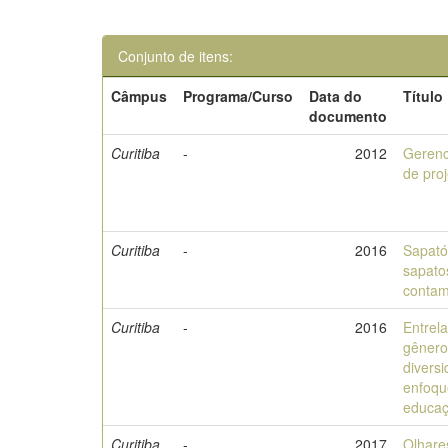
Conjunto de itens:
Câmpus
Programa/Curso
Data do
Título
documento
Curitiba
-
2012
Geren
de pro
Curitiba
-
2016
Sapató
sapato
contam
Curitiba
-
2016
Entrel
gênero
divers
enfoqu
educa
Curitiba
-
2017
Olhare