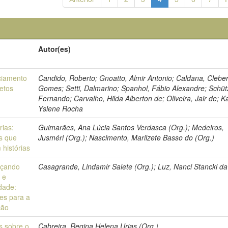
Autor(es)
ciamento
Candido, Roberto; Gnoatto, Almir Antonio; Caldana, Clebe
jetos
Gomes; Setti, Dalmarino; Spanhol, Fábio Alexandre; Schüt
Fernando; Carvalho, Hilda Alberton de; Oliveira, Jair de; 
Yslene Rocha
rias:
Guimarães, Ana Lúcia Santos Verdasca (Org.); Medeiros,
s que
Jusméri (Org.); Nascimento, Marilzete Basso do (Org.)
 histórias
açando
Casagrande, Lindamir Salete (Org.); Luz, Nanci Stancki da
 e
idade:
es para a
ção
s sobre o
Cabreira, Regina Helena Urias (Org.)