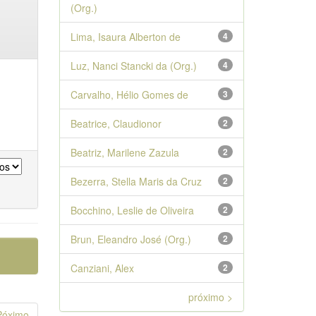
(Org.)
Lima, Isaura Alberton de
4
Luz, Nanci Stancki da (Org.)
4
Carvalho, Hélio Gomes de
3
Beatrice, Claudionor
2
Beatriz, Marilene Zazula
2
Bezerra, Stella Maris da Cruz
2
Bocchino, Leslie de Oliveira
2
Brun, Eleandro José (Org.)
2
Canziani, Alex
2
próximo >
Póximo