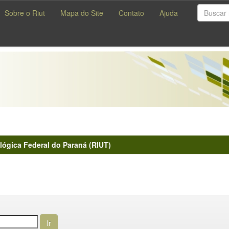
Sobre o Riut
Mapa do Site
Contato
Ajuda
lógica Federal do Paraná (RIUT)