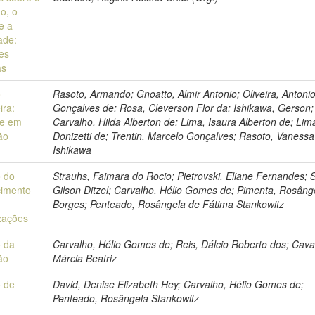
o, o
e a
ade:
ões
as
o
Rasoto, Armando; Gnoatto, Almir Antonio; Oliveira, Antoni
ira:
Gonçalves de; Rosa, Cleverson Flor da; Ishikawa, Gerson;
ue em
Carvalho, Hilda Alberton de; Lima, Isaura Alberton de; Lim
ão
Donizetti de; Trentin, Marcelo Gonçalves; Rasoto, Vanessa
Ishikawa
 do
Strauhs, Faimara do Rocio; Pietrovski, Eliane Fernandes; 
imento
Gilson Ditzel; Carvalho, Hélio Gomes de; Pimenta, Rosâng
Borges; Penteado, Rosângela de Fátima Stankowitz
zações
 da
Carvalho, Hélio Gomes de; Reis, Dálcio Roberto dos; Cava
ão
Márcia Beatriz
 de
David, Denise Elizabeth Hey; Carvalho, Hélio Gomes de;
Penteado, Rosângela Stankowitz