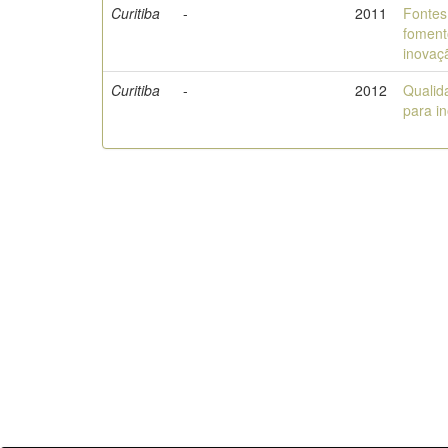
Curitiba
-
2011
Fontes
foment
inovaç
Curitiba
-
2012
Qualid
para i