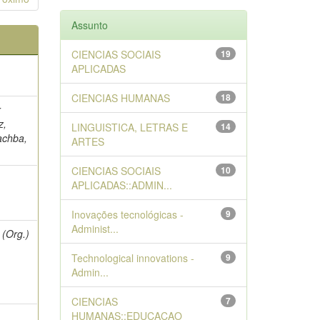
Assunto
CIENCIAS SOCIAIS
19
APLICADAS
CIENCIAS HUMANAS
18
r
z,
LINGUISTICA, LETRAS E
14
Kachba,
ARTES
CIENCIAS SOCIAIS
10
APLICADAS::ADMIN...
Inovações tecnológicas -
9
Administ...
 (Org.)
Technological innovations -
9
Admin...
CIENCIAS
7
HUMANAS::EDUCACAO