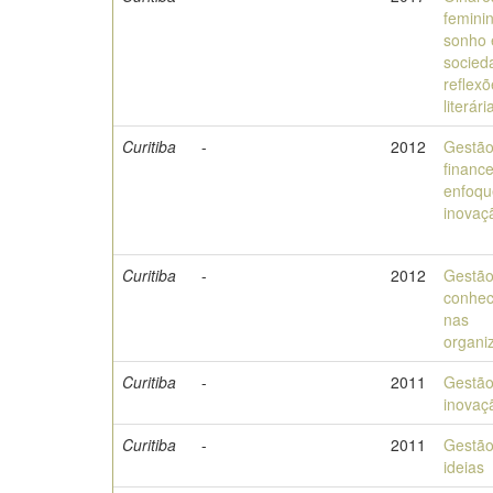
feminin
sonho 
socied
reflex
literári
Curitiba
-
2012
Gestã
finance
enfoq
inovaç
Curitiba
-
2012
Gestão
conhec
nas
organi
Curitiba
-
2011
Gestão
inovaç
Curitiba
-
2011
Gestão
ideias