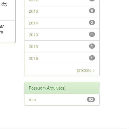
a de;
2018
5
2014
2
ar
ra
2010
1
2013
1
2019
1
próximo >
Possuem Arquivo(s)
true
62