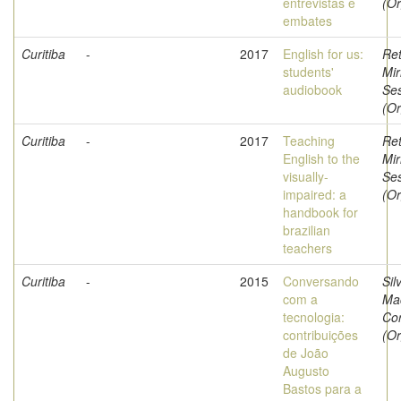
entrevistas e
(Or
embates
Curitiba
-
2017
English for us:
Ret
students'
Mi
audiobook
Ses
(Or
Curitiba
-
2017
Teaching
Ret
English to the
Mi
visually-
Ses
impaired: a
(Or
handbook for
brazilian
teachers
Curitiba
-
2015
Conversando
Sil
com a
Mac
tecnologia:
Co
contribuições
(Or
de João
Augusto
Bastos para a