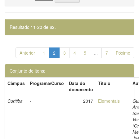
Resultado 11-20 de 62.
Anterior
1
2
3
4
5
...
7
Póximo
Conjunto de itens:
Câmpus
Programa/Curso
Data do
Título
Au
documento
Curitiba
-
2017
Elementais
Gu
Ana
Sa
Ve
(Or
Med
Ju