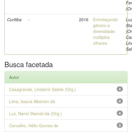
Fe
(Or
Curitiba
-
2016
Entrelaçando
Luz
gênero e
Sta
diversidade:
(Or
múltiplos
Ca
olhares
Lin
Sal
Busca facetada
Autor
Casagrande, Lindamir Salete (Org.)
4
Lima, Isaura Alberton de
4
Luz, Nanci Stancki da (Org.)
4
Carvalho, Hélio Gomes de
3