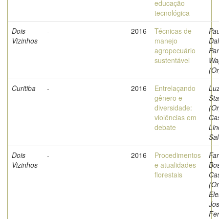
educação
tecnológica
Dois
-
2016
Técnicas de
Pau
Vizinhos
manejo
Dal
agropecuário
Par
sustentável
Wa
(Or
Curitiba
-
2016
Entrelaçando
Luz
gênero e
Sta
diversidade:
(Or
violências em
Ca
debate
Lin
Sal
Dois
-
2016
Procedimentos
Far
Vizinhos
e atualidades
Bo
florestais
Cas
(Or
El
Jos
Fer