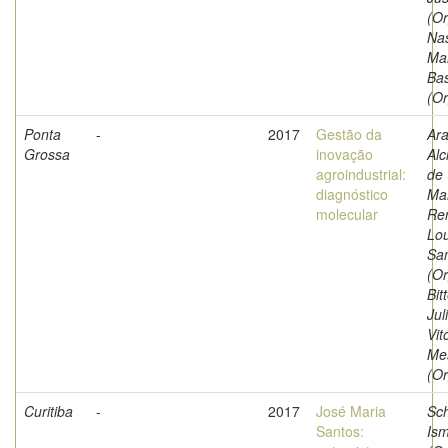
(Or
Na
Mar
Ba
(Or
Ponta
-
2017
Gestão da
Ara
Grossa
inovação
Alc
agroindustrial:
de 
diagnóstico
Mar
molecular
Re
Lou
Sa
(Or
Bit
Jul
Vit
Me
(Or
Curitiba
-
2017
José Maria
Sch
Santos:
Ism