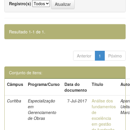
Registro(s)
Resultado 1-1 de 1.
Anterior
1
Póximo
Conjunto de itens:
Câmpus
Programa/Curso
Data do
Título
Auto
documento
Curitiba
Especialização
7-Jul-2017
Análise dos
Aparí
em
fundamentos
Ueli
Gerenciamento
de
March
de Obras
excelência
em gestão
da fundação