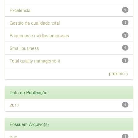
Excelência
1
Gestão da qualidade total
1
Pequenas e médias empresas
1
Small business
1
Total quality management
1
próximo >
Data de Publicação
2017
1
Possuem Arquivo(s)
true
1