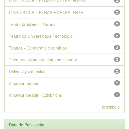
LINGUISTICA, LETRAS E ARTES::ARTES
2
LINGUISTICA, LETRAS E ARTES::ARTE...
2
Teatro brasileiro - Paraná
2
Teatro da Universidade Tecnológic...
2
Teatros - Cenografia e cenários
2
Theaters - Stage-setting and scenery
2
University extension
2
Amateur theater
1
Amateur theater - Exhibitions
1
próximo >
Data de Publicação