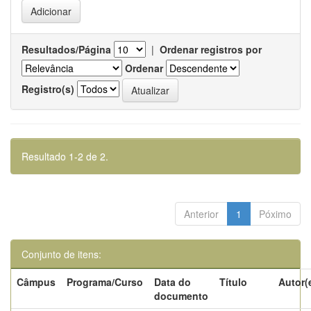
Resultados/Página
|
Ordenar registros por
Ordenar
Registro(s)
Resultado 1-2 de 2.
Anterior
1
Póximo
Conjunto de itens:
Câmpus
Programa/Curso
Data do
Título
Autor(
documento