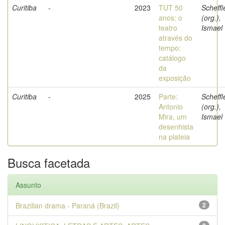
Curitiba
-
2023
TUT 50
Scheffl
anos: o
(org.),
teatro
Ismael
através do
tempo:
catálogo
da
exposição
Curitiba
-
2025
Parte:
Scheffl
Antonio
(org.),
Mira, um
Ismael
desenhista
na plateia
Busca facetada
Assunto
Brazilian drama - Paraná (Brazil)
2