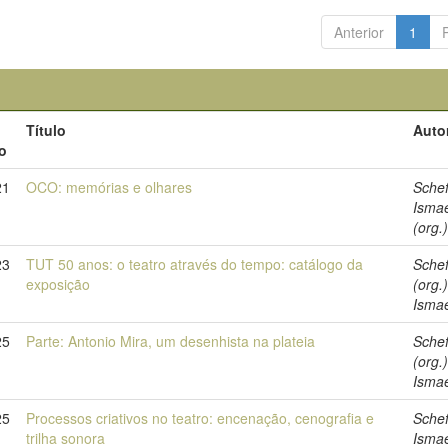
Anterior
1
Título
Auto
o
21
OCO: memórias e olhares
Schef
Isma
(org.
23
TUT 50 anos: o teatro através do tempo: catálogo da
Schef
exposição
(org.)
Isma
25
Parte: Antonio Mira, um desenhista na plateia
Schef
(org.)
Isma
25
Processos criativos no teatro: encenação, cenografia e
Schef
trilha sonora
Isma