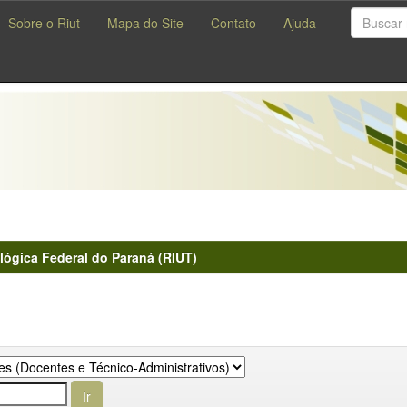
Sobre o Riut
Mapa do Site
Contato
Ajuda
lógica Federal do Paraná (RIUT)