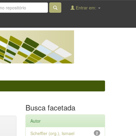
Entrar em:
Busca facetada
Autor
Scheffler (org.), Ismael
2