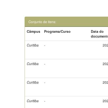
Conjunto de itens:
Câmpus
Programa/Curso
Data do
document
Curitiba
-
20
Curitiba
-
20
Curitiba
-
20
Curitiba
-
20