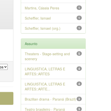
Martins, Cássia Peres
1
Scheffler, Ismael
1
Scheffler, Ismael (org.)
1
Assunto
Theaters - Stage-setting and
5
scenery
LINGUISTICA, LETRAS E
4
ARTES::ARTES
LINGUISTICA, LETRAS E
4
ARTES::ARTE...
Brazilian drama - Paraná (Brazil)
3
Teatro brasileiro - Paraná
3