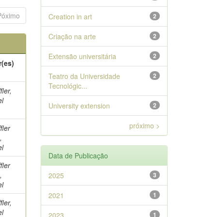
Póximo
Creation in art
2
Criação na arte
2
Extensão universitária
2
r(es)
Teatro da Universidade
2
Tecnológic...
fler,
el
University extension
2
)
próximo >
fler
,
el
Data de Publicação
fler
,
2025
3
el
2021
1
fler,
el
2023
1