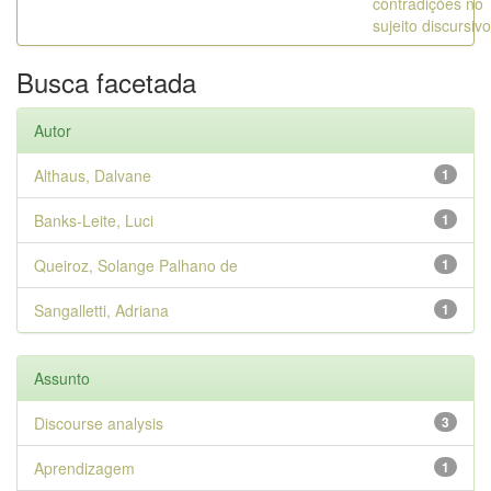
contradições no
sujeito discursivo
Busca facetada
Autor
Althaus, Dalvane
1
Banks-Leite, Luci
1
Queiroz, Solange Palhano de
1
Sangalletti, Adriana
1
Assunto
Discourse analysis
3
Aprendizagem
1