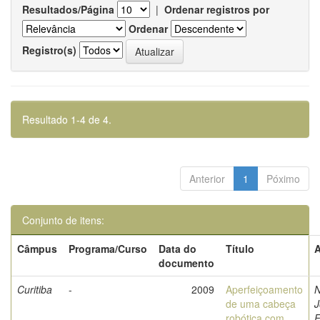
Resultados/Página
|
Ordenar registros por
Ordenar
Registro(s)
Resultado 1-4 de 4.
Anterior
1
Póximo
Conjunto de itens:
Câmpus
Programa/Curso
Data do
Título
A
documento
Curitiba
-
2009
Aperfeiçoamento
N
de uma cabeça
J
robótica com
F