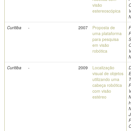
visão
C
estereoscópica
V
N
Curitiba
-
2007
Proposta de
F
uma plataforma
F
para pesquisa
S
em visão
C
robótica
V
N
Curitiba
-
2009
Localização
D
visual de objetos
E
utilizando uma
T
cabeça robótica
F
com visão
V
estéreo
N
H
N
J
F
C