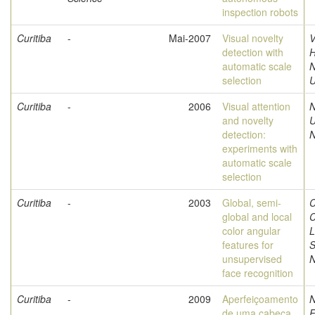
inspection robots
Curitiba
-
Mai-2007
Visual novelty
V
detection with
H
automatic scale
selection
U
Curitiba
-
2006
Visual attention
and novelty
U
detection:
N
experiments with
automatic scale
selection
Curitiba
-
2003
Global, semi-
C
global and local
C
color angular
L
features for
S
unsupervised
N
face recognition
Curitiba
-
2009
Aperfeiçoamento
N
de uma cabeça
F