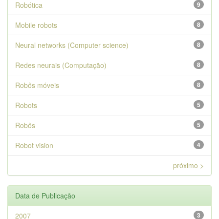
Robótica
9
Mobile robots
8
Neural networks (Computer science)
8
Redes neurais (Computação)
8
Robôs móveis
8
Robots
5
Robôs
5
Robot vision
4
próximo >
Data de Publicação
2007
3