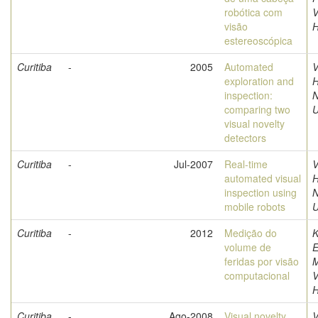
robótica com
V
visão
estereoscópica
Curitiba
-
2005
Automated
V
exploration and
H
inspection:
comparing two
U
visual novelty
detectors
Curitiba
-
Jul-2007
Real-time
V
automated visual
H
inspection using
mobile robots
U
Curitiba
-
2012
Medição do
K
volume de
E
feridas por visão
M
computacional
V
Curitiba
-
Ago-2008
Visual novelty
V