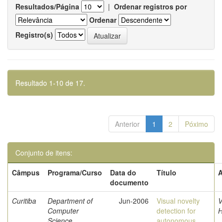
Resultados/Página
|
Ordenar registros por
Ordenar
Registro(s)
Resultado 1-10 de 17.
Anterior
1
2
Póximo
Conjunto de itens:
Câmpus
Programa/Curso
Data do
Título
A
documento
Curitiba
Department of
Jun-2006
Visual novelty
V
Computer
detection for
Science
autonomous