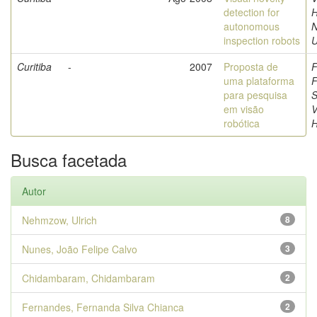
detection for
H
autonomous
inspection robots
U
Curitiba
-
2007
Proposta de
F
uma plataforma
F
para pesquisa
S
em visão
V
robótica
Busca facetada
Autor
Nehmzow, Ulrich
8
Nunes, João Felipe Calvo
3
Chidambaram, Chidambaram
2
Fernandes, Fernanda Silva Chianca
2