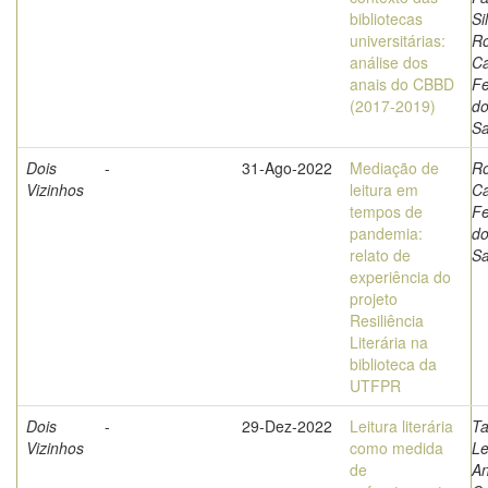
bibliotecas
Si
universitárias:
Ro
análise dos
Ca
anais do CBBD
F
(2017-2019)
d
Sa
Dois
-
31-Ago-2022
Mediação de
Ro
Vizinhos
leitura em
Ca
tempos de
F
pandemia:
d
relato de
Sa
experiência do
projeto
Resiliência
Literária na
biblioteca da
UTFPR
Dois
-
29-Dez-2022
Leitura literária
Ta
Vizinhos
como medida
L
de
An