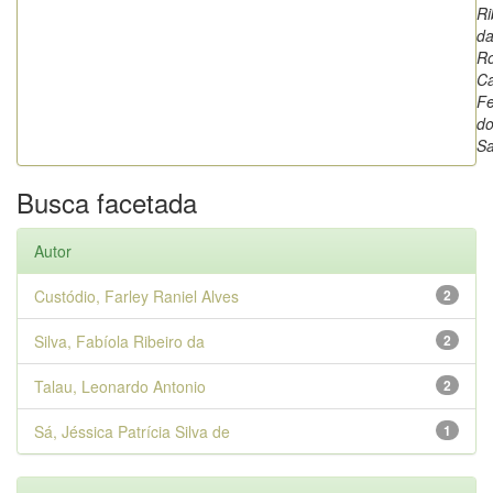
Ri
da
Ro
Ca
F
d
Sa
Busca facetada
Autor
Custódio, Farley Raniel Alves
2
Silva, Fabíola Ribeiro da
2
Talau, Leonardo Antonio
2
Sá, Jéssica Patrícia Silva de
1