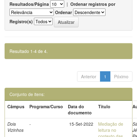
Resultados/Página
|
Ordenar registros por
Ordenar
Registro(s)
Resultado 1-4 de 4.
Anterior
1
Póximo
Conjunto de itens:
Câmpus
Programa/Curso
Data do
Título
Au
documento
Dois
-
15-Set-2022
Mediação de
Sá
Vizinhos
leitura no
Jé
contexto das
Pa