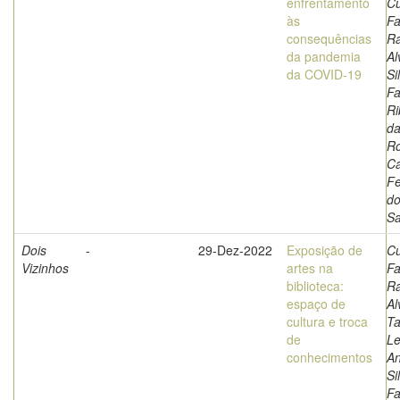
enfrentamento
Cu
às
Fa
consequências
Ra
da pandemia
Al
da COVID-19
Si
Fa
Ri
da
Ro
Ca
F
d
Sa
Dois
-
29-Dez-2022
Exposição de
Cu
Vizinhos
artes na
Fa
biblioteca:
Ra
espaço de
Al
cultura e troca
Ta
de
L
conhecimentos
An
Si
Fa