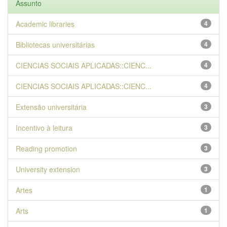
Assunto
Academic libraries
4
Bibliotecas universitárias
4
CIENCIAS SOCIAIS APLICADAS::CIENC...
4
CIENCIAS SOCIAIS APLICADAS::CIENC...
4
Extensão universitária
3
Incentivo à leitura
3
Reading promotion
3
University extension
3
Artes
1
Arts
1