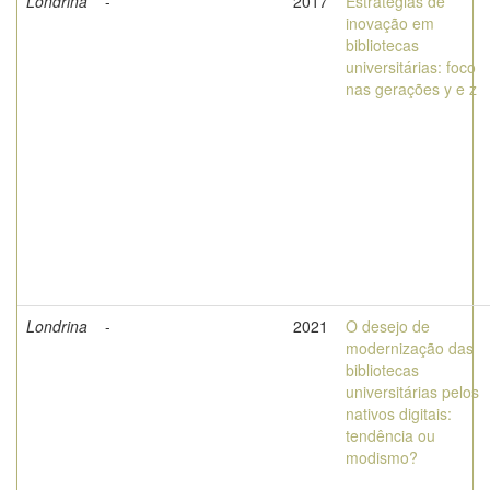
Londrina
-
2017
Estratégias de
inovação em
bibliotecas
universitárias: foco
nas gerações y e z
Londrina
-
2021
O desejo de
modernização das
bibliotecas
universitárias pelos
nativos digitais:
tendência ou
modismo?