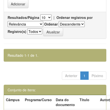
Resultados/Página
|
Ordenar registros por
Ordenar
Registro(s)
Resultado 1-1 de 1.
Anterior
1
Póximo
Conjunto de itens:
Câmpus
Programa/Curso
Data do
Título
Autor
documento