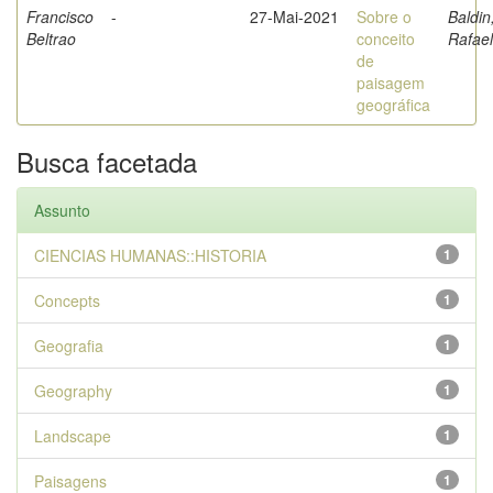
Francisco
-
27-Mai-2021
Sobre o
Baldin
Beltrao
conceito
Rafael
de
paisagem
geográfica
Busca facetada
Assunto
CIENCIAS HUMANAS::HISTORIA
1
Concepts
1
Geografia
1
Geography
1
Landscape
1
Paisagens
1