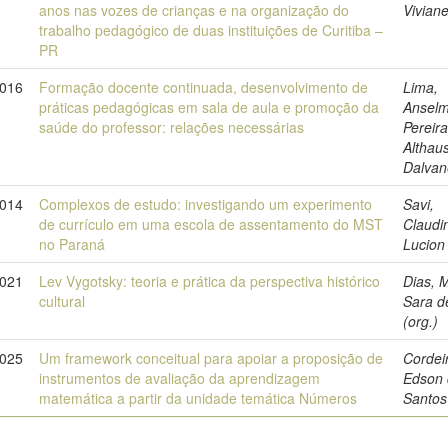
anos nas vozes de crianças e na organização do
Vivian
trabalho pedagógico de duas instituições de Curitiba –
PR
016
Formação docente continuada, desenvolvimento de
Lima,
práticas pedagógicas em sala de aula e promoção da
Ansel
saúde do professor: relações necessárias
Pereira
Althaus
Dalvan
014
Complexos de estudo: investigando um experimento
Savi,
de currículo em uma escola de assentamento do MST
Claudi
no Paraná
Lucion
021
Lev Vygotsky: teoria e prática da perspectiva histórico
Dias, 
cultural
Sara d
(org.)
2025
Um framework conceitual para apoiar a proposição de
Cordei
instrumentos de avaliação da aprendizagem
Edson 
matemática a partir da unidade temática Números
Santos