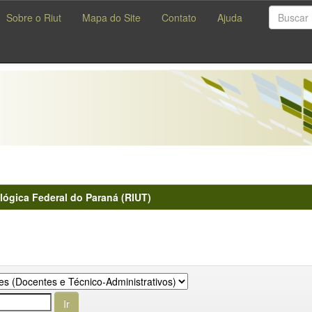
Sobre o Riut
Mapa do Site
Contato
Ajuda
lógica Federal do Paraná (RIUT)