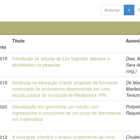
Anterior
1
Título
Autor(
nto
019
Introdução às leituras de Lev Vygotski: debates e
Dias, 
atualidades na pesquisa
Sara d
(org.)
2019
Docência na educação infantil: proposta de formação
De Mar
continuada de professores desenvolvida em uma
Marilet
escola pública do município de Medianeira (PR)
Terezi
2020
Visualização em geometria: um estudo com
Polizeli
ingressantes e concluintes de um curso de licenciatura
Raque
em matemática
2012
A educação infantil e o ensino fundamental de nove
Chulek