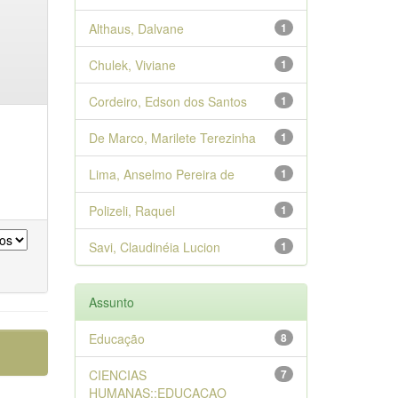
Althaus, Dalvane
1
Chulek, Viviane
1
Cordeiro, Edson dos Santos
1
De Marco, Marilete Terezinha
1
Lima, Anselmo Pereira de
1
Polizeli, Raquel
1
Savi, Claudinéia Lucion
1
Assunto
Educação
8
CIENCIAS
7
HUMANAS::EDUCACAO