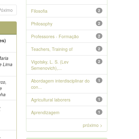
Póximo
Filosofia
2
Philosophy
2
Professores - Formação
2
es)
Teachers, Training of
2
Maria
Vigotsky, L. S. (Lev
2
e Lima
Semenovich),...
Abordagem interdisciplinar do
1
co,
con...
e
nha
Agricultural laborers
1
,
l
Aprendizagem
1
próximo >
,