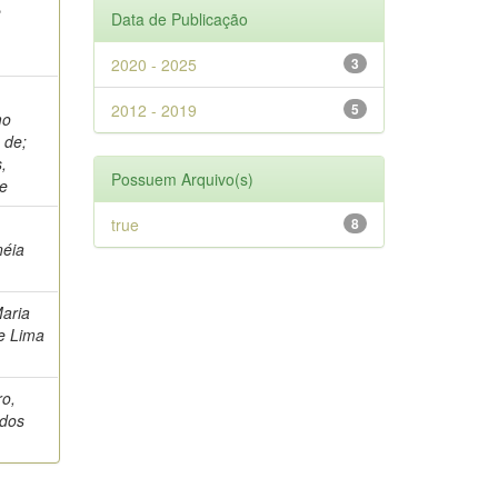
e
Data de Publicação
2020 - 2025
3
2012 - 2019
5
mo
 de;
,
Possuem Arquivo(s)
e
true
8
néia
Maria
e Lima
ro,
dos