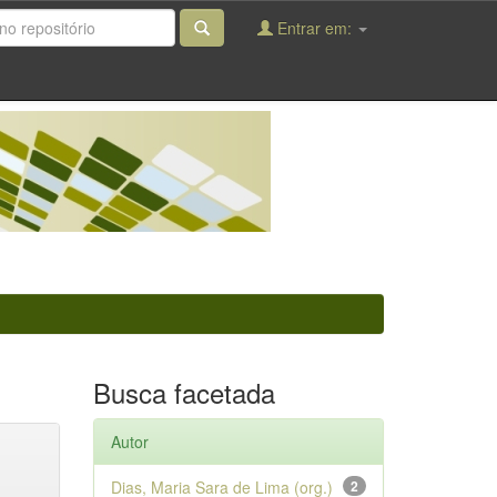
Entrar em:
Busca facetada
Autor
Dias, Maria Sara de Lima (org.)
2