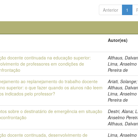
Anterior
1
Autor(es)
ão docente continuada na educação superior:
Althaus, Dalva
olvimento de professores em condições de
Lima, Anselmo
nfrontação
Pereira de
nejamento ao replanejamento do trabalho docente
Ariati, Solange;
ino superior: o que fazer quando os alunos não leem
Althaus, Dalva
tos indicados pelo professor?
Lima, Anselmo
Pereira de
tos sobre o destinatário de emergência em situação
Destri, Alana; 
oconfrontação
Anselmo Pereir
Althaus, Dalva
ão docente continuada, desenvolvimento de
Lima, Anselmo