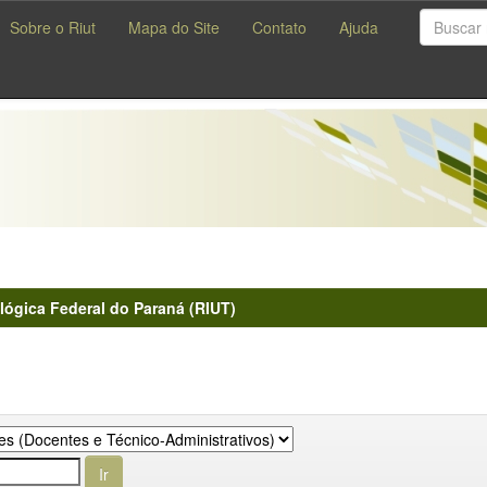
Sobre o Riut
Mapa do Site
Contato
Ajuda
lógica Federal do Paraná (RIUT)