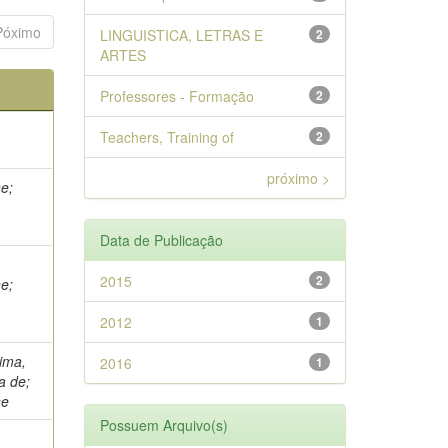
Póximo
LINGUISTICA, LETRAS E
2
ARTES
Professores - Formação
2
Teachers, Training of
2
próximo >
ne;
Data de Publicação
2015
2
ne;
2012
1
Lima,
2016
1
a de;
ne
Possuem Arquivo(s)