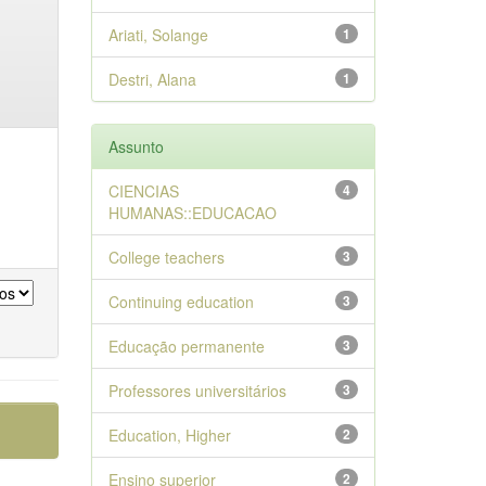
Ariati, Solange
1
Destri, Alana
1
Assunto
CIENCIAS
4
HUMANAS::EDUCACAO
College teachers
3
Continuing education
3
Educação permanente
3
Professores universitários
3
Education, Higher
2
Ensino superior
2