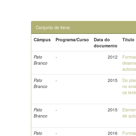
Conjunto de itens:
Câmpus
Programa/Curso
Data do
Título
documento
Pato
-
2012
Formaç
Branco
desenv
autoco
Pato
-
2015
Do pla
Branco
no ens
os tex
Pato
-
2015
Elemen
Branco
de aut
Pato
-
2016
Formaç