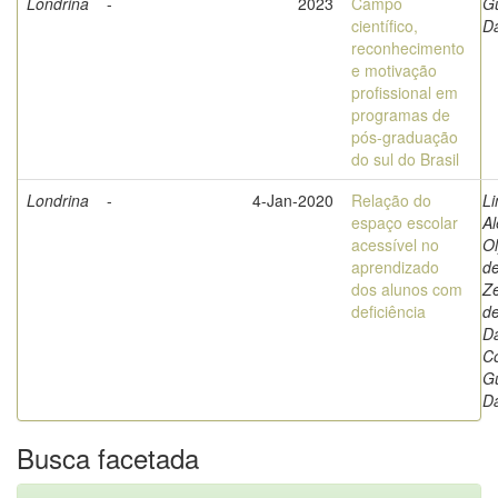
Londrina
-
2023
Campo
Gu
científico,
Da
reconhecimento
e motivação
profissional em
programas de
pós-graduação
do sul do Brasil
Londrina
-
4-Jan-2020
Relação do
Li
espaço escolar
A
acessível no
O
aprendizado
de
dos alunos com
Z
deficiência
d
D
Co
Gu
Da
Busca facetada