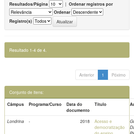
Resultados/Página
|
Ordenar registros por
Ordenar
Registro(s)
Resultado 1-4 de 4.
Anterior
1
Póximo
Conjunto de itens:
Câmpus
Programa/Curso
Data do
Título
A
documento
Londrina
-
2018
Acesso e
Gu
democratização
Da
do ensino
Pi