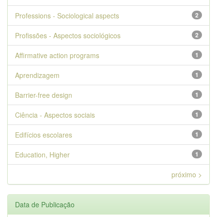
Professions - Sociological aspects
2
Profissões - Aspectos sociológicos
2
Affirmative action programs
1
Aprendizagem
1
Barrier-free design
1
Ciência - Aspectos sociais
1
Edifícios escolares
1
Education, Higher
1
próximo >
Data de Publicação