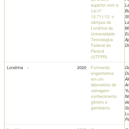
superior com a
La
Lei nº
Ba
12.711/12: o
St
câmpus de
L
Londrina da
M
Universidade
E
Tecnológica
A
Federal do
Di
Paraná
(UTFPR)
Londrina
-
2020
Formando
Gu
engenheiros
Da
em um
Al
laboratório de
A
usinagem:
Yu
conhecimento,
N
gênero e
de
gambiarra
Sa
L
Pi