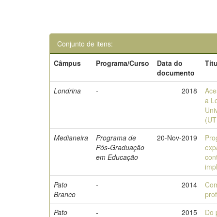
Conjunto de itens:
Câmpus
Programa/Curso
Data do
Tít
documento
Londrina
-
2018
Ace
a L
Uni
(UT
Medianeira
Programa de
20-Nov-2019
Pro
Pós-Graduação
exp
em Educação
con
imp
Pato
-
2014
Com
Branco
pro
Pato
-
2015
Do 