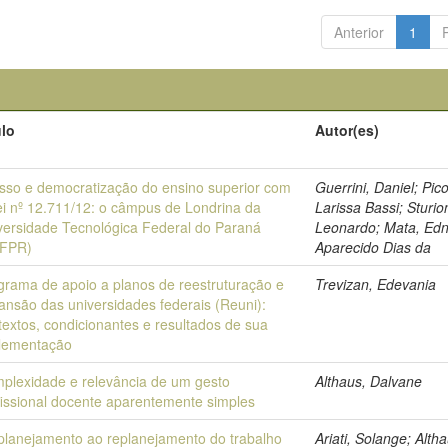
Anterior
1
ulo
Autor(es)
sso e democratização do ensino superior com
Guerrini, Daniel; Pico
ei nº 12.711/12: o câmpus de Londrina da
Larissa Bassi; Sturio
versidade Tecnológica Federal do Paraná
Leonardo; Mata, Edn
FPR)
Aparecido Dias da
grama de apoio a planos de reestruturação e
Trevizan, Edevania
ansão das universidades federais (Reuni):
textos, condicionantes e resultados de sua
lementação
plexidade e relevância de um gesto
Althaus, Dalvane
fissional docente aparentemente simples
planejamento ao replanejamento do trabalho
Ariati, Solange; Alth