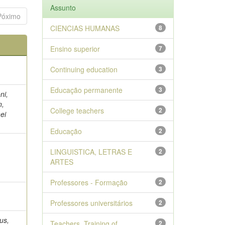
Assunto
Póximo
CIENCIAS HUMANAS
8
Ensino superior
7
Continuing education
3
Educação permanente
3
ni,
n,
College teachers
2
ei
Educação
2
LINGUISTICA, LETRAS E
2
ARTES
Professores - Formação
2
Professores universitários
2
aus,
Teachers, Training of
2