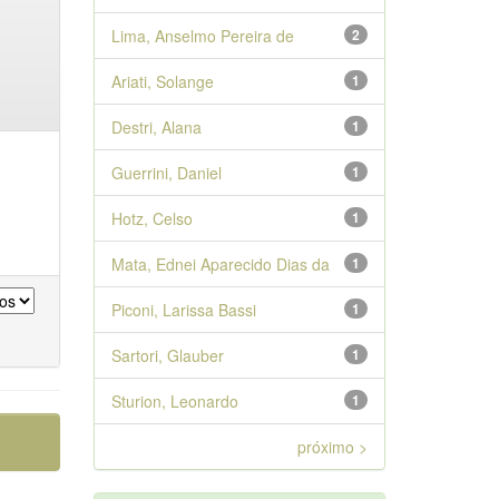
Lima, Anselmo Pereira de
2
Ariati, Solange
1
Destri, Alana
1
Guerrini, Daniel
1
Hotz, Celso
1
Mata, Ednei Aparecido Dias da
1
Piconi, Larissa Bassi
1
Sartori, Glauber
1
Sturion, Leonardo
1
próximo >