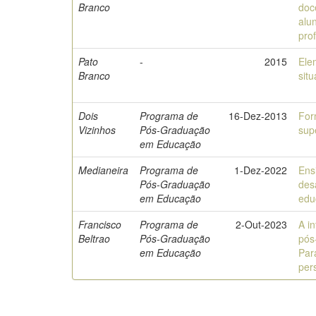
Branco
doc
alu
pro
Pato
-
2015
Ele
Branco
sit
Dois
Programa de
16-Dez-2013
For
Vizinhos
Pós-Graduação
sup
em Educação
Medianeira
Programa de
1-Dez-2022
Ens
Pós-Graduação
des
em Educação
edu
Francisco
Programa de
2-Out-2023
A i
Beltrao
Pós-Graduação
pós
em Educação
Par
per