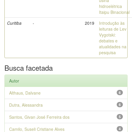
usina
hidroelétrica
Itaipu Binacional
Curitiba
-
2019
Introdução às
leituras de Lev
Vygotski:
debates e
atualidades na
pesquisa
Busca facetada
Autor
Althaus, Dalvane
6
Dutra, Alessandra
6
Santos, Givan José Ferreira dos
5
Camilo, Suseli Cristiane Alves
4