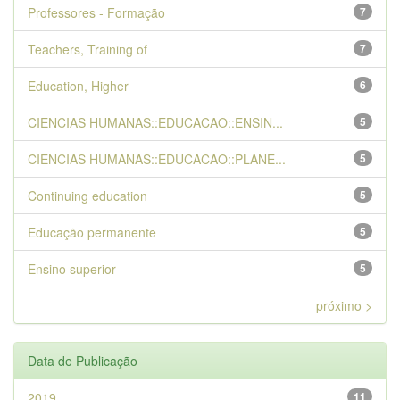
Professores - Formação
7
Teachers, Training of
7
Education, Higher
6
CIENCIAS HUMANAS::EDUCACAO::ENSIN...
5
CIENCIAS HUMANAS::EDUCACAO::PLANE...
5
Continuing education
5
Educação permanente
5
Ensino superior
5
próximo >
Data de Publicação
2019
11