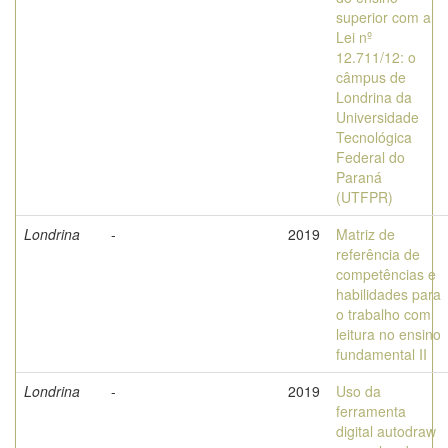
superior com a
Lei nº
12.711/12: o
câmpus de
Londrina da
Universidade
Tecnológica
Federal do
Paraná
(UTFPR)
Londrina
-
2019
Matriz de
referência de
competências e
habilidades para
o trabalho com
leitura no ensino
fundamental II
Londrina
-
2019
Uso da
ferramenta
digital autodraw