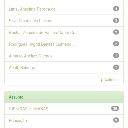
Lima, Anselmo Pereira de
4
Savi, Claudinéia Lucion
3
Rocha, Zenaide de Fátima Dante Co...
2
Rodrigues, Ingrid Benites Guntend...
2
Amaral, Anelize Queiroz
1
Ariati, Solange
1
próximo >
Assunto
CIENCIAS HUMANAS
36
Educação
9