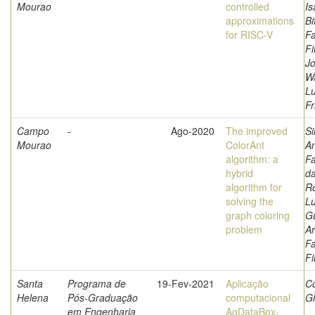
Mourao
controlled
Is
approximations
Bi
for RISC-V
Fa
Fi
Jo
W
L
Fr
Campo
-
Ago-2020
The improved
Si
Mourao
ColorAnt
A
algorithm: a
Fa
hybrid
da
algorithm for
Ro
solving the
Lu
graph coloring
G
problem
Ar
Fa
Fi
Santa
Programa de
19-Fev-2021
Aplicação
Co
Helena
Pós-Graduação
computacional
G
em Engenharia
AgDataBox-