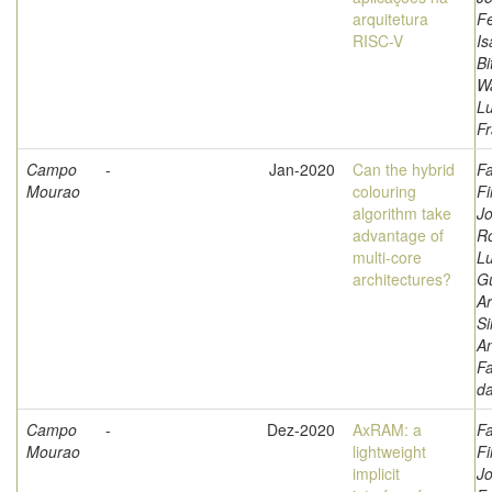
arquitetura
F
RISC-V
Is
Bi
W
L
Fr
Campo
-
Jan-2020
Can the hybrid
Fa
Mourao
colouring
Fi
algorithm take
Jo
advantage of
Ro
multi-core
Lu
architectures?
G
Ar
Si
A
Fa
d
Campo
-
Dez-2020
AxRAM: a
Fa
Mourao
lightweight
Fi
implicit
Jo