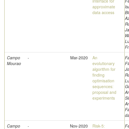
interface for
F
approximate
Is
data access
Bi
A
Ro
Ja
W
L
Fr
Campo
-
Mar-2020
An
Fa
Mourao
evolutionary
Fi
algorithm for
Jo
finding
Ro
optimisation
Lu
sequences:
G
proposal and
Ar
experiments
Si
A
Fa
d
Campo
-
Nov-2020
Risk-5:
F