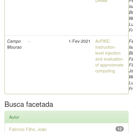
DRAM
F
Is
Bi
W
L
Fr
Campo
-
1-Fev-2021
AxPIKE:
F
Mourao
instruction-
Is
level injection
Bi
and evaluation
Fa
of approximate
Fi
computing
Jo
W
L
Fr
Busca facetada
Autor
Fabrício Filho, João
12