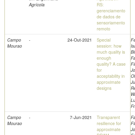
Agrícola
RS:
gerenciamento
de dados de
sensoriamento
remoto
Campo
-
24-Out-2021
Special
F
Mourao
session: how
Is
much quality is
Bi
enough
Fa
quality? A case
Fi
for
Jo
acceptability in
Ol
approximate
Ju
designs
Re
W
L
Fr
Campo
-
7-Jun-2021
Transparent
Fa
Mourao
resilience for
Fi
approximate
Jo