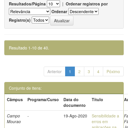
Resultados/Página
|
Ordenar registros por
Ordenar
Registro(s)
Resultado 1-10 de 40.
Anterior
1
2
3
4
Póximo
Conjunto de itens:
Câmpus
Programa/Curso
Data do
Título
A
documento
Campo
-
19-Ago-2020
Sensibilidade a
Fa
Mourao
erros em
Fi
aplicações na
Jo