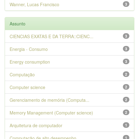
Wanner, Lucas Francisco
3
Assunto
CIENCIAS EXATAS E DA TERRA::CIENC...
3
Energia - Consumo
3
Energy consumption
3
Computação
2
Computer science
2
Gerenciamento de memória (Computa...
2
Memory Management (Computer science)
2
Arquitetura de computador
1
Computação de alto desempenho
1