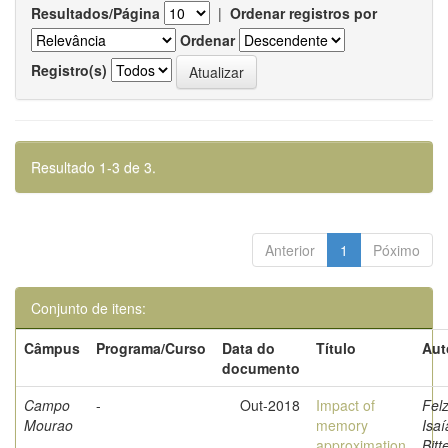
Resultados/Página
|
Ordenar registros por
Ordenar
Registro(s)
Resultado 1-3 de 3.
Anterior
1
Póximo
Conjunto de itens:
Câmpus
Programa/Curso
Data do
Título
Aut
documento
Campo
-
Out-2018
Impact of
Fel
Mourao
memory
Isaí
approximation
Bitt