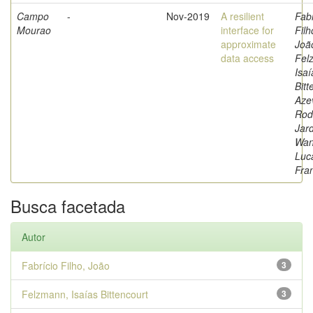
Campo
-
Nov-2019
A resilient
Fabr
Mourao
interface for
Filh
approximate
Joã
data access
Fel
Isaí
Bitt
Aze
Rod
Jar
Wan
Luc
Fra
Busca facetada
Autor
Fabrício Filho, João
3
Felzmann, Isaías Bittencourt
3