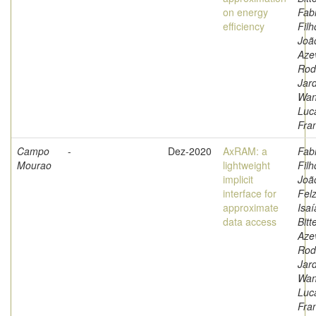
on energy
Fabr
efficiency
Filh
Joã
Aze
Rod
Jar
Wan
Luc
Fra
Campo
-
Dez-2020
AxRAM: a
Fabr
Mourao
lightweight
Filh
implicit
Joã
interface for
Fel
approximate
Isaí
data access
Bitt
Aze
Rod
Jar
Wan
Luc
Fra