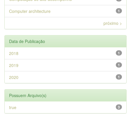
Computer architecture
1
próximo >
Data de Publicação
2018
1
2019
1
2020
1
Possuem Arquivo(s)
true
3