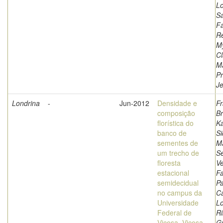
L
Sa
F
Re
M
Cl
Ma
Pr
Je
Londrina
-
Jun-2012
Densidade e
Fr
composição
B
florística do
Ka
banco de
Si
sementes de
Ma
um trecho de
Se
floresta
Ve
estacional
Fa
semidecidual
Pa
no campus da
Ca
Universidade
L
Federal de
Ri
Viçosa, Viçosa,
G