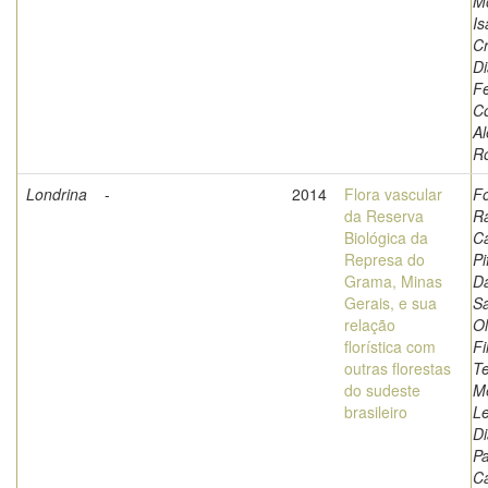
Mo
Is
Cr
Di
Fe
Co
A
R
Londrina
-
2014
Flora vascular
Fo
da Reserva
Ra
Biológica da
Ca
Represa do
Pi
Grama, Minas
Da
Gerais, e sua
Sa
relação
Ol
florística com
Fi
outras florestas
Te
do sudeste
Me
brasileiro
L
Di
Pa
Ca