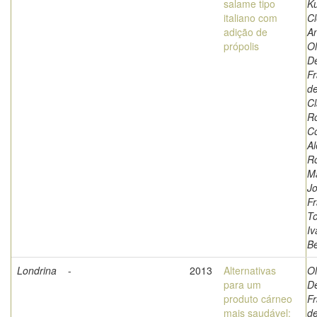
salame tipo
Ku
italiano com
Cl
adição de
An
própolis
Ol
D
Fr
de
Cl
Ro
Co
A
Ro
Ma
J
Fr
To
Iv
Be
Londrina
-
2013
Alternativas
Ol
para um
D
produto cárneo
Fr
mais saudável:
de