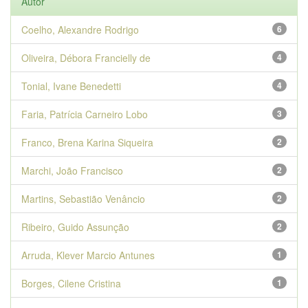
Autor
Coelho, Alexandre Rodrigo
6
Oliveira, Débora Francielly de
4
Tonial, Ivane Benedetti
4
Faria, Patrícia Carneiro Lobo
3
Franco, Brena Karina Siqueira
2
Marchi, João Francisco
2
Martins, Sebastião Venâncio
2
Ribeiro, Guido Assunção
2
Arruda, Klever Marcio Antunes
1
Borges, Cilene Cristina
1