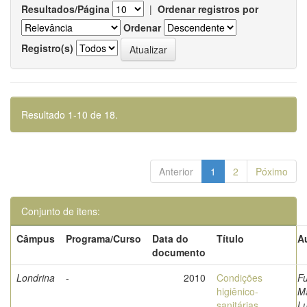
Resultados/Página
|
Ordenar registros por
Ordenar
Registro(s)
Resultado 1-10 de 18.
Anterior
1
2
Póximo
Conjunto de itens:
Câmpus
Programa/Curso
Data do
Título
A
documento
Londrina
-
2010
Condições
Fu
higiênico-
Ma
sanitárias,
Lu