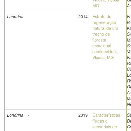
MG
A
Londrina
-
2014
Estrato de
Fr
regeneração
B
natural de um
Ka
trecho de
Si
floresta
Ma
estacional
Se
semidecidual,
Ve
Viçosa, MG
Fa
Pa
Ca
L
Ri
G
A
M
Ne
Londrina
-
2019
Características
Sa
físicas e
Da
sensoriais de
Cr