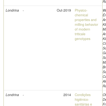
R
Londrina
-
Out-2019
Physico-
W
chemical
Ér
properties and
Ar
milling behavior
Kl
of modern
M
triticale
An
genotypes
Ki
Ci
S
G
Sc
M
Br
Sa
Co
A
R
Londrina
-
2014
Condições
Ol
higiênico-
D
sanitárias e
Fr