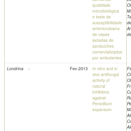
qualidade
Ol
microbiológica
M
e teste de
T
susceptibilidade
de
antimicrobiana
An
de cepas
d
isoladas de
sanduíches
comercializados
por ambulantes
Londrina
-
Fev-2013
In vitro and in
Fi
vivo antifungal
Cl
activity of
Ol
natural
Fr
inhibitors
Ca
against
R
Penicillium
Pe
expansum
M
Al
Co
A