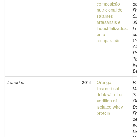
composição
de
nutricional de
Fr
salames
Si
artesanais e
Jú
industrializados:
Fr
uma
do
comparação
Co
A
Ro
To
Iv
Be
Londrina
-
2015
Orange-
Pr
flavored soft
Mi
drink with the
S
addition of
Ol
isolated whey
D
protein
Fr
de
Iv
Be