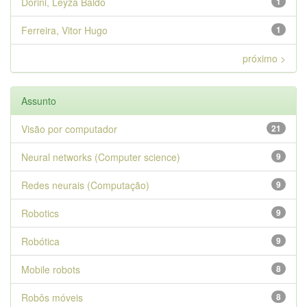
Dorini, Leyza Baldo
1
Ferreira, Vitor Hugo
1
próximo >
Assunto
Visão por computador
21
Neural networks (Computer science)
9
Redes neurais (Computação)
9
Robotics
9
Robótica
9
Mobile robots
8
Robôs móveis
8