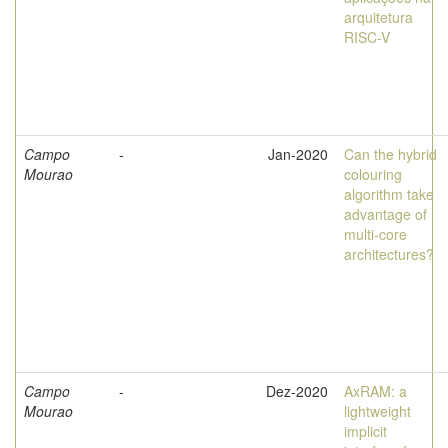
arquitetura
RISC-V
Campo
-
Jan-2020
Can the hybrid
Mourao
colouring
algorithm take
advantage of
multi-core
architectures?
Campo
-
Dez-2020
AxRAM: a
Mourao
lightweight
implicit