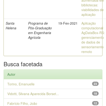
aumentada em
bibliotecas:
viabilidades de
aplicação
Santa
Programa de
19-Fev-2021
Aplicação
Helena
Pós-Graduação
computacional
em Engenharia
AgDataBox-RS:
Agrícola
gerenciamento
de dados de
sensoriamento
remoto
Busca facetada
Autor
Torino, Emanuelle
23
Vidotti, Silvana Aparecida Borset...
18
Fabrício Filho, João
12