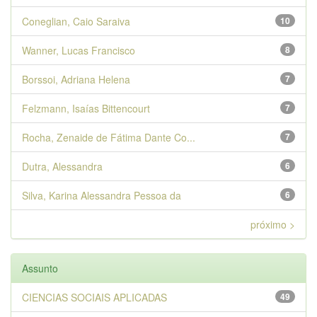
Coneglian, Caio Saraiva
10
Wanner, Lucas Francisco
8
Borssoi, Adriana Helena
7
Felzmann, Isaías Bittencourt
7
Rocha, Zenaide de Fátima Dante Co...
7
Dutra, Alessandra
6
Silva, Karina Alessandra Pessoa da
6
próximo >
Assunto
CIENCIAS SOCIAIS APLICADAS
49