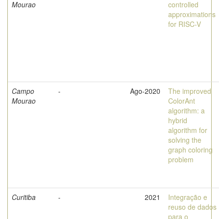
Mourao
controlled
approximations
for RISC-V
Campo
-
Ago-2020
The improved
Mourao
ColorAnt
algorithm: a
hybrid
algorithm for
solving the
graph coloring
problem
Curitiba
-
2021
Integração e
reuso de dados
para o