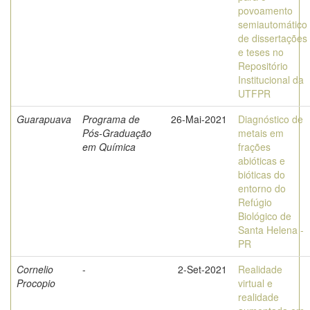
povoamento
semiautomático
de dissertações
e teses no
Repositório
Institucional da
UTFPR
Guarapuava
Programa de
26-Mai-2021
Diagnóstico de
Pós-Graduação
metais em
em Química
frações
abióticas e
bióticas do
entorno do
Refúgio
Biológico de
Santa Helena -
PR
Cornelio
-
2-Set-2021
Realidade
Procopio
virtual e
realidade