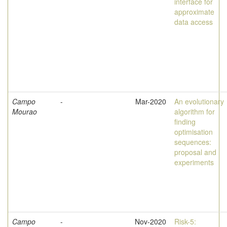
interface for
approximate
data access
Campo
-
Mar-2020
An evolutionary
Mourao
algorithm for
finding
optimisation
sequences:
proposal and
experiments
Campo
-
Nov-2020
Risk-5: