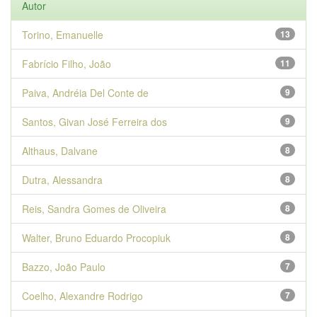
Autor
Torino, Emanuelle
13
Fabrício Filho, João
11
Paiva, Andréia Del Conte de
9
Santos, Givan José Ferreira dos
9
Althaus, Dalvane
8
Dutra, Alessandra
8
Reis, Sandra Gomes de Oliveira
8
Walter, Bruno Eduardo Procopiuk
8
Bazzo, João Paulo
7
Coelho, Alexandre Rodrigo
7