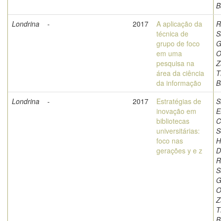
B
Londrina
-
2017
A aplicação da
R
técnica de
S
grupo de foco
G
em uma
O
pesquisa na
Z
área da ciência
T
da informação
B
Londrina
-
2017
Estratégias de
S
inovação em
E
bibliotecas
C
universitárias:
S
foco nas
H
gerações y e z
D
R
S
G
O
Z
T
B