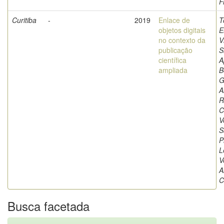
F
Curitiba
-
2019
Enlace de
T
objetos digitais
E
no contexto da
V
publicação
S
científica
A
ampliada
B
G
A
R
C
V
S
P
L
V
A
C
Busca facetada