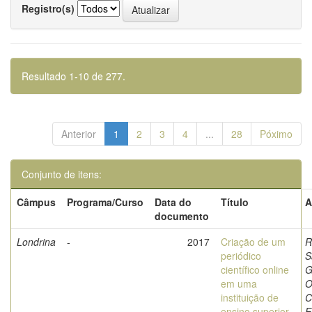
Registro(s)
Resultado 1-10 de 277.
Anterior
1
2
3
4
...
28
Póximo
Conjunto de itens:
Câmpus
Programa/Curso
Data do
Título
A
documento
Londrina
-
2017
Criação de um
R
periódico
S
científico online
G
em uma
O
instituição de
C
ensino superior
E