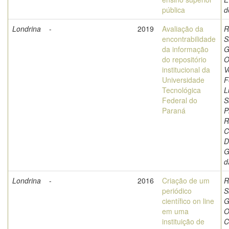
pública
d
Londrina
-
2019
Avaliação da
R
encontrabilidade
S
da informação
G
do repositório
O
institucional da
V
Universidade
F
Tecnológica
L
Federal do
S
Paraná
P
R
C
D
G
d
Londrina
-
2016
Criação de um
R
periódico
S
científico on line
G
em uma
O
instituição de
C