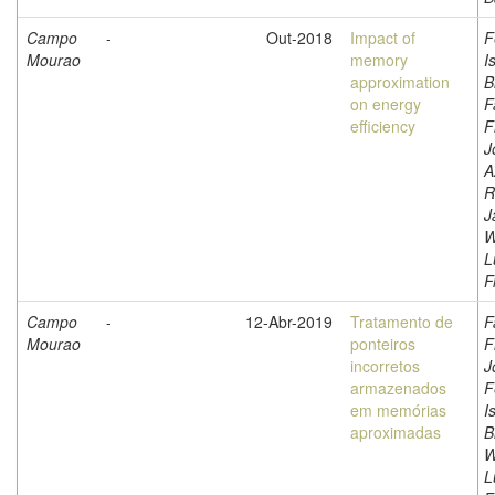
Campo
-
Out-2018
Impact of
F
Mourao
memory
I
approximation
B
on energy
F
efficiency
F
J
A
R
J
W
L
F
Campo
-
12-Abr-2019
Tratamento de
F
Mourao
ponteiros
F
incorretos
J
armazenados
F
em memórias
I
aproximadas
B
W
L