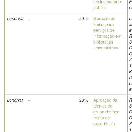
ensino superior
E
pública
d
Londrina
-
2019
Geração de
L
ideias para
J
serviços de
M
informação em
R
bibliotecas
S
universitárias
G
O
Z
T
B
P
L
M
Londrina
-
2018
Aplicação da
R
técnica de
S
grupo de foco:
G
relato de
O
experiência
Z
T