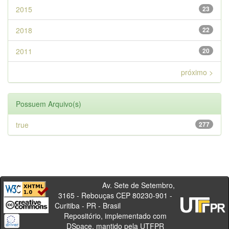
2015
23
2018
22
2011
20
próximo >
Possuem Arquivo(s)
true
277
Av. Sete de Setembro,
3165 - Rebouças CEP 80230-901 -
Curitiba - PR - Brasil
Repositório, implementado com
DSpace, mantido pela UTFPR