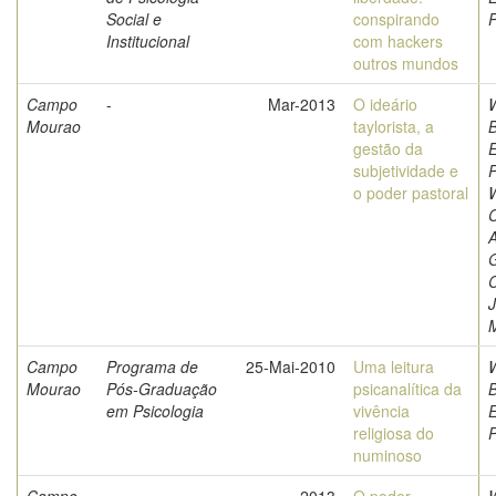
Social e
conspirando
P
Institucional
com hackers
outros mundos
Campo
-
Mar-2013
O ideário
W
Mourao
taylorista, a
gestão da
subjetividade e
P
o poder pastoral
W
C
C
Campo
Programa de
25-Mai-2010
Uma leitura
W
Mourao
Pós-Graduação
psicanalítica da
em Psicologia
vivência
religiosa do
P
numinoso