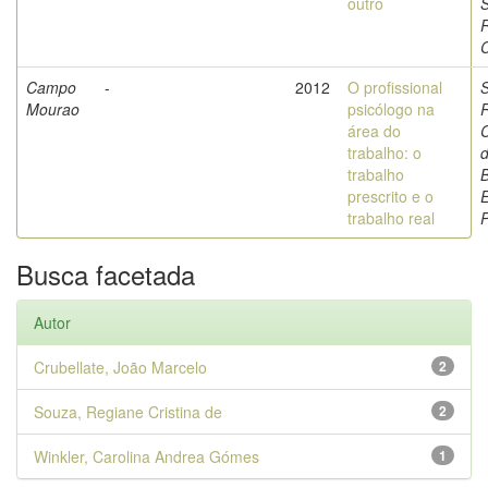
outro
C
Campo
-
2012
O profissional
Mourao
psicólogo na
área do
C
trabalho: o
d
trabalho
prescrito e o
trabalho real
P
Busca facetada
Autor
Crubellate, João Marcelo
2
Souza, Regiane Cristina de
2
Winkler, Carolina Andrea Gómes
1