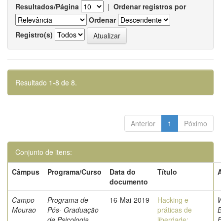
Resultados/Página
|
Ordenar registros por
Ordenar
Registro(s)
Resultado 1-8 de 8.
Anterior
1
Póximo
Conjunto de itens:
Câmpus
Programa/Curso
Data do
Título
documento
Campo
Programa de
16-Mai-2019
Hacking e
W
Mourao
Pós- Graduação
práticas de
de Psicologia
liberdade: