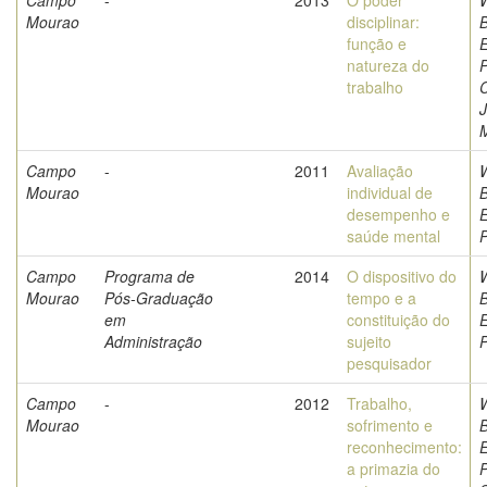
Campo
-
2013
O poder
W
Mourao
disciplinar:
função e
natureza do
P
trabalho
C
Campo
-
2011
Avaliação
W
Mourao
individual de
desempenho e
saúde mental
P
Campo
Programa de
2014
O dispositivo do
W
Mourao
Pós-Graduação
tempo e a
em
constituição do
Administração
sujeito
P
pesquisador
Campo
-
2012
Trabalho,
W
Mourao
sofrimento e
reconhecimento:
a primazia do
P