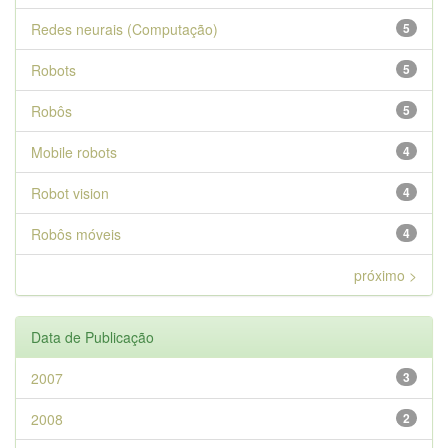
Redes neurais (Computação)
5
Robots
5
Robôs
5
Mobile robots
4
Robot vision
4
Robôs móveis
4
próximo >
Data de Publicação
2007
3
2008
2