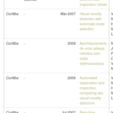
inspection robots
Curitiba
-
Mai-2007
Visual novelty
V
detection with
N
automatic scale
H
selection
U
Curitiba
-
2009
Aperfeiçoamento
N
de uma cabeça
J
robótica com
F
visão
C
estereoscópica
V
N
Curitiba
-
2005
Automated
V
exploration and
N
inspection:
H
comparing two
visual novelty
U
detectors
Curitiba
-
Jul-2007
Real-time
V