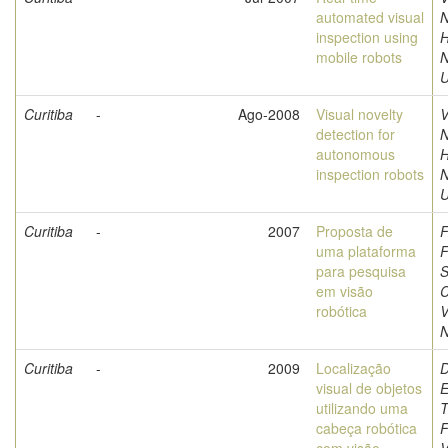
automated visual
N
inspection using
H
mobile robots
U
Curitiba
-
Ago-2008
Visual novelty
V
detection for
N
autonomous
H
inspection robots
U
Curitiba
-
2007
Proposta de
F
uma plataforma
F
para pesquisa
S
em visão
C
robótica
V
N
Curitiba
-
2009
Localização
D
visual de objetos
E
utilizando uma
T
cabeça robótica
F