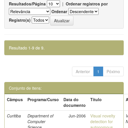
Resultados/Página
|
Ordenar registros por
Ordenar
Registro(s)
Resultado 1-9 de 9.
Anterior
1
Póximo
Conjunto de itens:
Câmpus
Programa/Curso
Data do
Título
A
documento
Curitiba
Department of
Jun-2006
Visual novelty
V
Computer
detection for
N
Science
autonomous