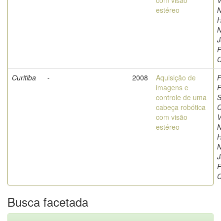
com visão
V
estéreo
N
H
N
J
F
C
Curitiba
-
2008
Aquisição de
F
imagens e
F
controle de uma
S
cabeça robótica
C
com visão
V
estéreo
N
H
N
J
F
C
Busca facetada