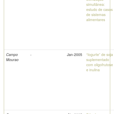
simultânea:
estudo de casos
de sistemas
alimentares
Campo
-
Jan-2005
“Iogurte” de soja
Mourao
suplementado
com oligofrutose
e inulina