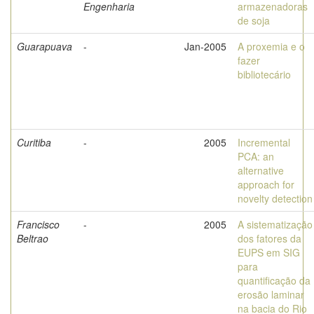
Engenharia
armazenadoras
de soja
Guarapuava
-
Jan-2005
A proxemia e o
fazer
bibliotecário
Curitiba
-
2005
Incremental
PCA: an
alternative
approach for
novelty detection
Francisco
-
2005
A sistematização
Beltrao
dos fatores da
EUPS em SIG
para
quantificação da
erosão laminar
na bacia do Rio