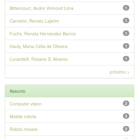
Bittencourt, André Virmond Lima
1
Carneiro, Renato Lajarim
1
Fuchs, Renata Hernandez Barros
1
Hauly, Maria Célia de Oliveira
1
Lunardelli, Rosane S. Alvares
1
próximo >
Assunto
Computer vision
2
Mobile robots
2
Robôs móveis
2