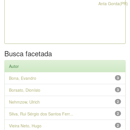
Anta Gorda(PR)
Busca facetada
Autor
Bona, Evandro
3
Borsato, Dionísio
3
Nehmzow, Ulrich
2
Silva, Rui Sérgio dos Santos Ferr...
2
Vieira Neto, Hugo
2