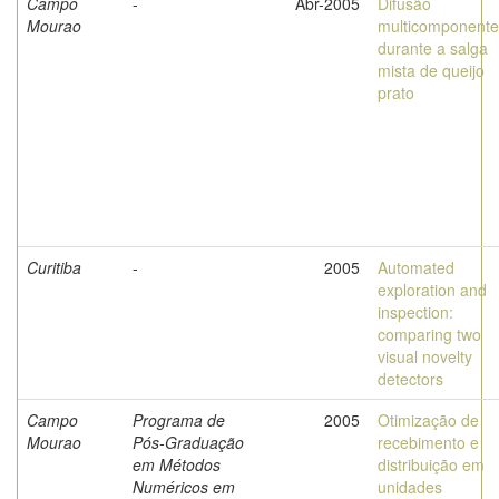
Campo
-
Abr-2005
Difusão
Mourao
multicomponente
durante a salga
mista de queijo
prato
Curitiba
-
2005
Automated
exploration and
inspection:
comparing two
visual novelty
detectors
Campo
Programa de
2005
Otimização de
Mourao
Pós-Graduação
recebimento e
em Métodos
distribuição em
Numéricos em
unidades